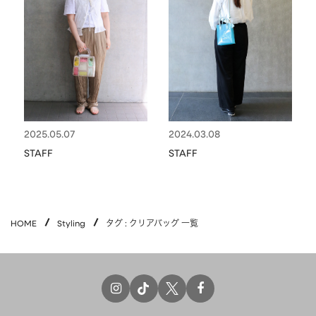
CHARM
キーホルダー・チャーム
OUTDOOR
アウトドア
OTHER
その他
MOBILE
モバイル
ALL
すべて
2025.05.07
2024.03.08
I PHONE CASE
iPhoneケース
STAFF
STAFF
PC/TABLET
PC・タブレット
STRAP
ストラップ
HOME
Styling
タグ : クリアバッグ 一覧
OTHER
その他
ACCESSORY
アクセサリー
PIERCE
ピアス
EARRING
イヤリング