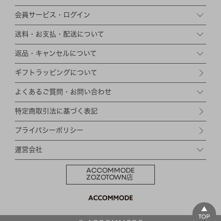
HAIR ACCESSORY
ヘアアクセサリー
会員サービス・ログイン
OTHER
その他
送料・お支払・配送について
SALE
セール
返品・キャンセルについて
ALL
すべて
ギフトラッピングについて
BAG
バッグ
よくあるご質問・お問い合わせ
FASHION
ファッション
特定商取引法に基づく表記
GOODS
雑貨
プライバシーポリシー
MOBILE
モバイル
運営会社
ACCESSORY
アクセサリー
ACCOMMODE
ZOZOTOWN店
TOP