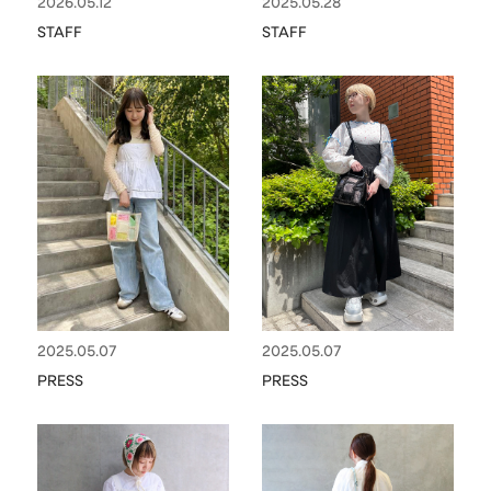
2026.05.12
2025.05.28
ボストンバッグ
リュック
APPAREL
アパレル
STAFF
STAFF
ルミネエスト新宿店
推し活
CAP/HAT
帽子
BRAND
SHOES/SOCKS
シューズ・ソックス
RAIN GOODS
レイングッズ
GOODS
雑貨
PRICE
ALL
すべて
～
POUCH
ポーチ
在庫のある商品のみ表示
WALLET
財布
2025.05.07
2025.05.07
PASS CASE
パスケース
PRESS
PRESS
TABLEWARE
テーブルウェア
HOME
ホーム