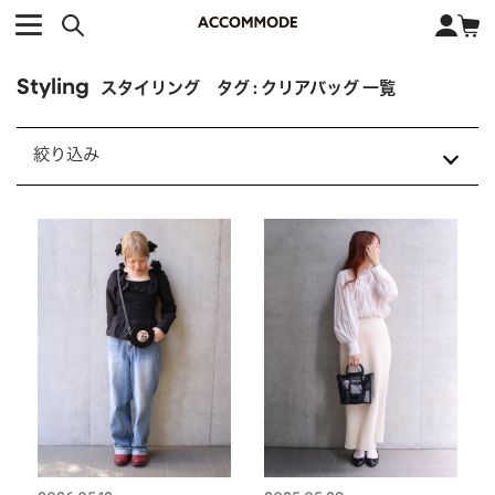
CATEGORY カテゴリー
BRAND ブランド
close
検索条件を変更した際は、必ず下の「商品検索」ボタンを押して
ACCOMMODE
アコモデ
ください。
Styling
BAG
バッグ
スタイリング タグ : クリアバッグ 一覧
DISNEY
ディズニー
ALL
すべて
商品検索
絞り込み
COLLABORATION
コラボレーション
TOTE
トートバッグ
155cm
156cm
157cm
158cm
KEYWORD
SHOULDER
ショルダーバッグ
159cm
161cm
163㎝
164cm
BASKET
カゴバッグ
166cm
167cm
172cm
24AW
24SS
25AW
25SS
26AW
BACKPACK
バックパック
オススメキーワード
26SS
CoWRAP
DISNEY COLLECTION
ポカホンタス
ミーコ
パーシー
ジョンスミス
ECO BAG
エコバッグ
PRESS/STAFF
エコバッグ
カゴバッグ
キティ
サンリオ
ダイカット
ポーチ
チャーム
クリアバッグ
サンリオ
OTHER
その他
DISNEY
トート
サンリオキャラクターズ
ショルダーバッグ
FASHION
ファッション
スマホショルダー
ダイカット
チャーム
ALL
すべて
CATEGORY
トートバッグ
ハンドバッグ
ポーチ