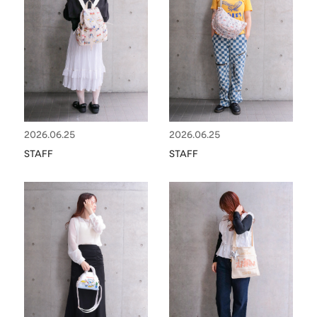
CHARM
キーホルダー・チャーム
OUTDOOR
アウトドア
OTHER
その他
MOBILE
モバイル
ALL
すべて
2026.06.25
2026.06.25
I PHONE CASE
iPhoneケース
STAFF
STAFF
PC/TABLET
PC・タブレット
STRAP
ストラップ
OTHER
その他
ACCESSORY
アクセサリー
PIERCE
ピアス
EARRING
イヤリング