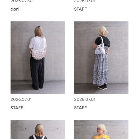
2026.07.30
2026.07.01
ボストンバッグ
リュック
APPAREL
アパレル
dori
STAFF
ルミネエスト新宿店
推し活
CAP/HAT
帽子
BRAND
SHOES/SOCKS
シューズ・ソックス
RAIN GOODS
レイングッズ
GOODS
雑貨
PRICE
ALL
すべて
～
POUCH
ポーチ
在庫のある商品のみ表示
WALLET
財布
2026.07.01
2026.07.01
PASS CASE
パスケース
STAFF
STAFF
TABLEWARE
テーブルウェア
HOME
ホーム