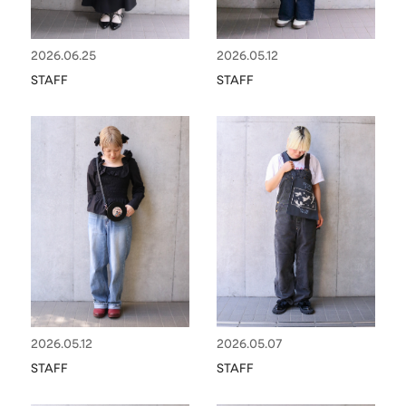
HAIR ACCESSORY
ヘアアクセサリー
2026.06.25
2026.05.12
OTHER
その他
STAFF
STAFF
SALE
セール
ALL
すべて
BAG
バッグ
FASHION
ファッション
GOODS
雑貨
MOBILE
モバイル
ACCESSORY
アクセサリー
2026.05.12
2026.05.07
STAFF
STAFF