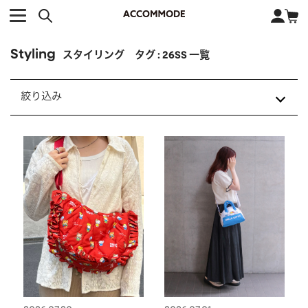
CATEGORY カテゴリー
BRAND ブランド
close
検索条件を変更した際は、必ず下の「商品検索」ボタンを押して
ACCOMMODE
アコモデ
ください。
Styling
BAG
バッグ
スタイリング タグ : 26SS 一覧
DISNEY
ディズニー
ALL
すべて
商品検索
絞り込み
COLLABORATION
コラボレーション
TOTE
トートバッグ
155cm
156cm
157cm
158cm
KEYWORD
SHOULDER
ショルダーバッグ
159cm
161cm
163㎝
164cm
BASKET
カゴバッグ
166cm
167cm
172cm
24AW
24SS
25AW
25SS
26AW
BACKPACK
バックパック
オススメキーワード
26SS
CoWRAP
DISNEY COLLECTION
ポカホンタス
ミーコ
パーシー
ジョンスミス
ECO BAG
エコバッグ
PRESS/STAFF
エコバッグ
カゴバッグ
キティ
サンリオ
ダイカット
ポーチ
チャーム
クリアバッグ
サンリオ
OTHER
その他
DISNEY
トート
サンリオキャラクターズ
ショルダーバッグ
FASHION
ファッション
スマホショルダー
ダイカット
チャーム
ALL
すべて
CATEGORY
トートバッグ
ハンドバッグ
ポーチ