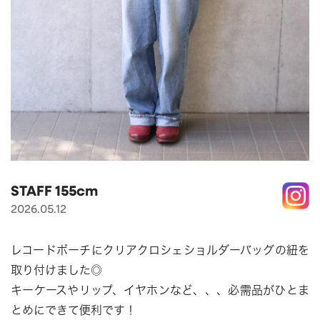
APPAREL
アパレル
CAP/HAT
帽子
BRAND
SHOES/SOCKS
シューズ・ソックス
RAIN GOODS
レイングッズ
GOODS
雑貨
PRICE
ALL
すべて
～
POUCH
ポーチ
STAFF 155cm
在庫のある商品のみ表示
2026.05.12
WALLET
財布
PASS CASE
パスケース
レコードポーチにクリアクロシェショルダーバッグの紐を
TABLEWARE
テーブルウェア
取り付けました◎
キーケースやリップ、イヤホンなど、、、必需品がひとま
HOME
ホーム
とめにできて便利です！