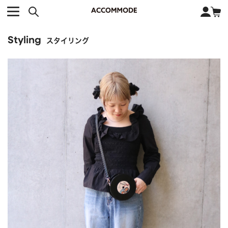
CATEGORY カテゴリー
BRAND ブランド
close
検索条件を変更した際は、必ず下の「商品検索」ボタンを押して
ACCOMMODE
アコモデ
ください。
Styling
BAG
バッグ
スタイリング
DISNEY
ディズニー
ALL
すべて
商品検索
COLLABORATION
コラボレーション
TOTE
トートバッグ
KEYWORD
SHOULDER
ショルダーバッグ
BASKET
カゴバッグ
BACKPACK
バックパック
オススメキーワード
ポカホンタス
ミーコ
パーシー
ジョンスミス
ECO BAG
エコバッグ
キティ
サンリオ
ダイカット
ポーチ
チャーム
OTHER
その他
DISNEY
トート
FASHION
ファッション
ALL
すべて
CATEGORY