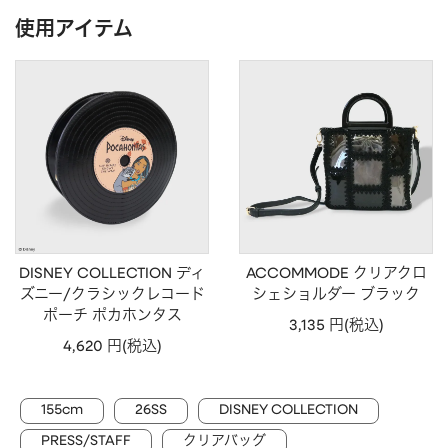
CHARM
キーホルダー・チャーム
使用アイテム
OUTDOOR
アウトドア
OTHER
その他
MOBILE
モバイル
ALL
すべて
I PHONE CASE
iPhoneケース
PC/TABLET
PC・タブレット
DISNEY COLLECTION ディ
ACCOMMODE クリアクロ
STRAP
ストラップ
ズニー/クラシックレコード
シェショルダー ブラック
ポーチ ポカホンタス
OTHER
その他
3,135 円(税込)
4,620 円(税込)
ACCESSORY
アクセサリー
PIERCE
ピアス
155cm
26SS
DISNEY COLLECTION
EARRING
イヤリング
PRESS/STAFF
クリアバッグ