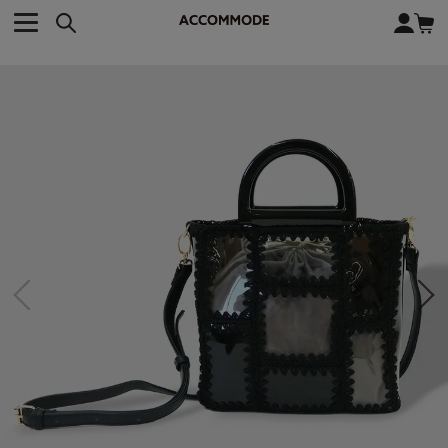
CATEGORY カテゴリー
BRAND ブランド
close
検索条件を変更した際は、必ず下の「商品検索」ボタンを押して
ACCOMMODE
アコモデ
ください。
BAG
バッグ
DISNEY
ディズニー
ALL
すべて
商品検索
COLLABORATION
コラボレーション
TOTE
トートバッグ
KEYWORD
SHOULDER
ショルダーバッグ
BASKET
カゴバッグ
BACKPACK
バックパック
オススメキーワード
ポカホンタス
ミーコ
パーシー
ジョンスミス
ECO BAG
エコバッグ
キティ
サンリオ
ダイカット
ポーチ
チャーム
OTHER
その他
DISNEY
トート
FASHION
ファッション
ALL
すべて
CATEGORY