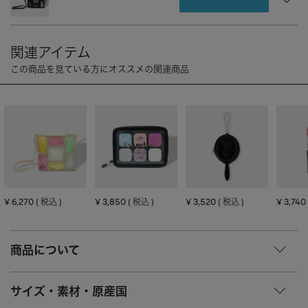
CHARM
キーホルダー・チャーム
OUTDOOR
アウトドア
OTHER
その他
MOBILE
モバイル
ALL
すべて
I PHONE CASE
iPhoneケース
PC/TABLET
PC・タブレット
STRAP
ストラップ
¥
6,270
¥
3,850
¥
3,520
¥
3,740
税込
税込
税込
OTHER
その他
ACCESSORY
アクセサリー
商品について
PIERCE
ピアス
サイズ・素材・原産国
EARRING
イヤリング