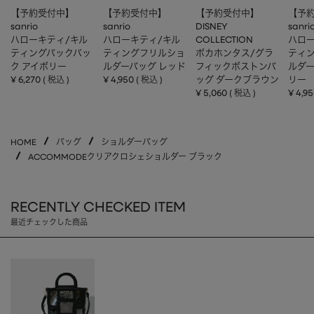
【予約受付中】
【予約受付中】
【予約受付中】
【予
sanrio
sanrio
DISNEY
sanri
ハローキティ/キル
ハローキティ/キル
COLLECTION
ハロー
ティングバックパッ
ティングフリルショ
ポカホンタス/グラ
ティ
ク アイボリー
ルダーバッグ レッド
フィックボストンバ
ルダー
¥
6,270
¥
4,950
ッグ ダークブラウン
リー
税込
税込
¥
5,060
¥
4,9
税込
HOME
バッグ
ショルダーバッグ
ACCOMMODEクリアクロシェショルダー ブラック
RECENTLY CHECKED ITEM
最近チェックした商品