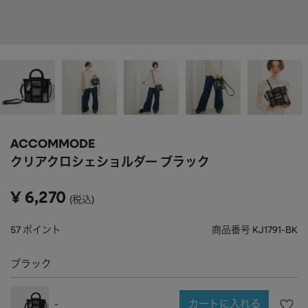
APPAREL
アパレル
CAP/HAT
帽子
BRAND
SHOES/SOCKS
シューズ・ソックス
RAIN GOODS
レイングッズ
GOODS
雑貨
PRICE
ACCOMMODE
ALL
すべて
～
クリアクロシェショルダー ブラック
POUCH
ポーチ
在庫のある商品のみ表示
¥
6,270
税込
WALLET
財布
PASS CASE
パスケース
57
ポイント
商品番号
KJ1791-BK
TABLEWARE
テーブルウェア
ブラック
HOME
ホーム
カートに入れる
-