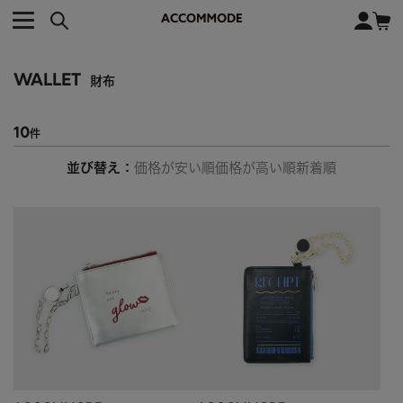
CATEGORY カテゴリー
BRAND ブランド
close
検索条件を変更した際は、必ず下の「商品検索」ボタンを押して
ACCOMMODE
アコモデ
ください。
BAG
バッグ
WALLET
財布
DISNEY
ディズニー
ALL
すべて
商品検索
COLLABORATION
コラボレーション
10
TOTE
トートバッグ
並び替え
価格が安い順
価格が高い順
新着順
KEYWORD
SHOULDER
ショルダーバッグ
BASKET
カゴバッグ
BACKPACK
バックパック
オススメキーワード
ポカホンタス
ミーコ
パーシー
ジョンスミス
ECO BAG
エコバッグ
キティ
サンリオ
ダイカット
ポーチ
チャーム
OTHER
その他
DISNEY
トート
FASHION
ファッション
ALL
すべて
CATEGORY