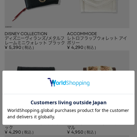
CHARM
キーホルダー・チャーム
OUTDOOR
アウトドア
OTHER
その他
DISNEY COLLECTION
ACCOMMODE
MOBILE
モバイル
ディズニーヴィランズ/メタルフ
レトロフラップウォレット アイ
レームミニウォレット ブラック
ボリー
¥
5,390
¥
4,290
税込
税込
ALL
すべて
I PHONE CASE
iPhoneケース
PC/TABLET
PC・タブレット
STRAP
ストラップ
OTHER
その他
ACCESSORY
アクセサリー
ACCOMMODE
ACCOMMODE
PIERCE
ピアス
レトロフラップウォレット ブラ
ビットボアミニウォレット アニ
ック
マル
¥
4,290
¥
4,950
EARRING
イヤリング
税込
税込