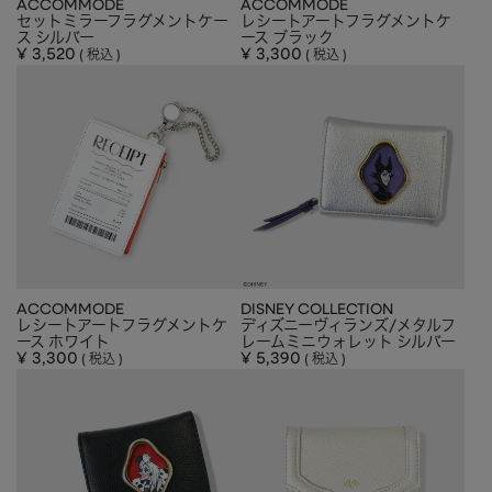
ACCOMMODE
ACCOMMODE
セットミラーフラグメントケー
APPAREL
アパレル
レシートアートフラグメントケ
ス シルバー
ース ブラック
¥
3,520
¥
3,300
税込
税込
CAP/HAT
帽子
BRAND
SHOES/SOCKS
シューズ・ソックス
RAIN GOODS
レイングッズ
GOODS
雑貨
PRICE
ALL
すべて
～
POUCH
ポーチ
ACCOMMODE
DISNEY COLLECTION
在庫のある商品のみ表示
WALLET
財布
レシートアートフラグメントケ
ディズニーヴィランズ/メタルフ
ース ホワイト
レームミニウォレット シルバー
¥
3,300
¥
5,390
税込
税込
PASS CASE
パスケース
TABLEWARE
テーブルウェア
HOME
ホーム