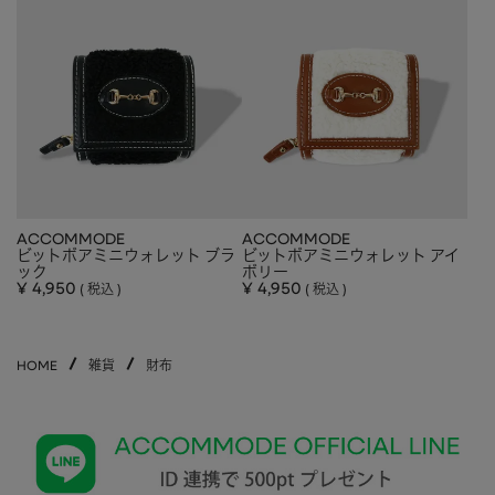
HAIR ACCESSORY
ヘアアクセサリー
OTHER
その他
SALE
セール
ALL
すべて
BAG
バッグ
ACCOMMODE
ACCOMMODE
FASHION
ファッション
ビットボアミニウォレット ブラ
ビットボアミニウォレット アイ
ック
ボリー
GOODS
雑貨
¥
4,950
¥
4,950
税込
税込
MOBILE
モバイル
HOME
雑貨
財布
ACCESSORY
アクセサリー