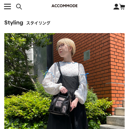
CATEGORY カテゴリー
BRAND ブランド
close
検索条件を変更した際は、必ず下の「商品検索」ボタンを押して
ACCOMMODE
アコモデ
ください。
Styling
BAG
バッグ
スタイリング
DISNEY
ディズニー
ALL
すべて
商品検索
COLLABORATION
コラボレーション
TOTE
トートバッグ
KEYWORD
SHOULDER
ショルダーバッグ
BASKET
カゴバッグ
BACKPACK
バックパック
オススメキーワード
ポカホンタス
ミーコ
パーシー
ジョンスミス
ECO BAG
エコバッグ
キティ
サンリオ
ダイカット
ポーチ
チャーム
OTHER
その他
DISNEY
トート
FASHION
ファッション
ALL
すべて
CATEGORY