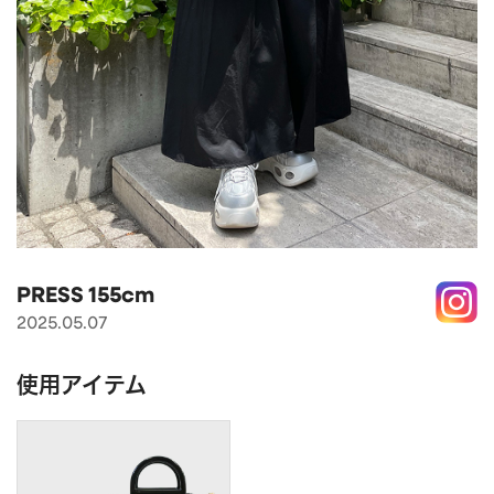
APPAREL
アパレル
CAP/HAT
帽子
BRAND
SHOES/SOCKS
シューズ・ソックス
RAIN GOODS
レイングッズ
GOODS
雑貨
PRICE
ALL
すべて
～
POUCH
ポーチ
PRESS 155cm
在庫のある商品のみ表示
2025.05.07
WALLET
財布
PASS CASE
パスケース
使用アイテム
TABLEWARE
テーブルウェア
HOME
ホーム