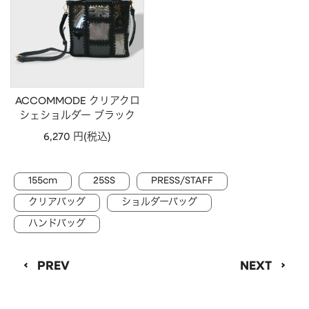
CHARM
キーホルダー・チャーム
OUTDOOR
アウトドア
OTHER
その他
MOBILE
モバイル
ACCOMMODE クリアクロ
ALL
すべて
シェショルダー ブラック
6,270 円(税込)
I PHONE CASE
iPhoneケース
PC/TABLET
PC・タブレット
155cm
25SS
PRESS/STAFF
STRAP
ストラップ
クリアバッグ
ショルダーバッグ
OTHER
その他
ハンドバッグ
ACCESSORY
アクセサリー
PREV
NEXT
PIERCE
ピアス
EARRING
イヤリング