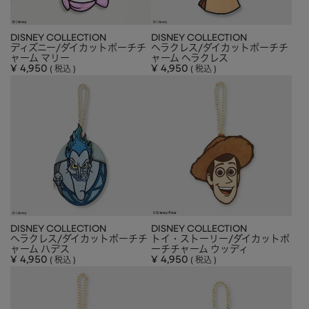
CHARM
キーホルダー・チャーム
OUTDOOR
アウトドア
DISNEY COLLECTION
DISNEY COLLECTION
ディズニー/ダイカットポーチチ
ヘラクレス/ダイカットポーチチ
ャーム マリー
ャーム ヘラクレス
OTHER
その他
¥
4,950
¥
4,950
税込
税込
MOBILE
モバイル
ALL
すべて
I PHONE CASE
iPhoneケース
PC/TABLET
PC・タブレット
STRAP
ストラップ
OTHER
その他
DISNEY COLLECTION
DISNEY COLLECTION
ヘラクレス/ダイカットポーチチ
トイ・ストーリー/ダイカットポ
ACCESSORY
アクセサリー
ャーム ハデス
ーチチャーム ウッディ
¥
4,950
¥
4,950
税込
税込
PIERCE
ピアス
EARRING
イヤリング