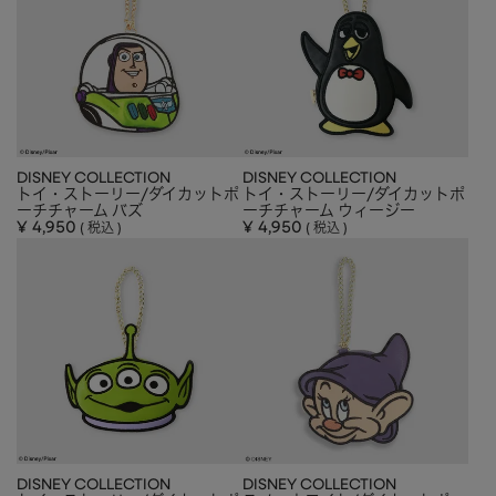
HAIR ACCESSORY
ヘアアクセサリー
OTHER
その他
SALE
セール
ALL
すべて
DISNEY COLLECTION
DISNEY COLLECTION
トイ・ストーリー/ダイカットポ
トイ・ストーリー/ダイカットポ
BAG
バッグ
ーチチャーム バズ
ーチチャーム ウィージー
¥
4,950
¥
4,950
税込
税込
FASHION
ファッション
GOODS
雑貨
MOBILE
モバイル
ACCESSORY
アクセサリー
DISNEY COLLECTION
DISNEY COLLECTION