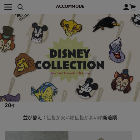
CATEGORY カテゴリー
BRAND ブランド
close
検索条件を変更した際は、必ず下の「商品検索」ボタンを押して
ACCOMMODE
アコモデ
ください。
BAG
バッグ
DISNEY
ディズニー
ALL
すべて
商品検索
COLLABORATION
コラボレーション
TOTE
トートバッグ
KEYWORD
SHOULDER
ショルダーバッグ
BASKET
カゴバッグ
BACKPACK
バックパック
オススメキーワード
ポカホンタス
ミーコ
パーシー
ジョンスミス
ECO BAG
エコバッグ
20
キティ
サンリオ
ダイカット
ポーチ
チャーム
OTHER
その他
DISNEY
トート
並び替え
価格が安い順
価格が高い順
新着順
FASHION
ファッション
ALL
すべて
CATEGORY