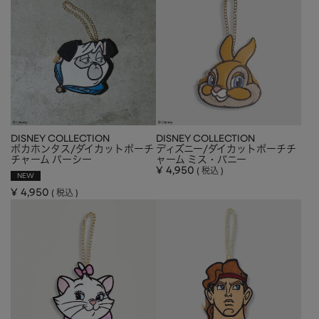
APPAREL
アパレル
CAP/HAT
帽子
BRAND
SHOES/SOCKS
シューズ・ソックス
RAIN GOODS
レイングッズ
GOODS
雑貨
DISNEY COLLECTION
DISNEY COLLECTION
PRICE
ポカホンタス/ダイカットポーチ
ディズニー/ダイカットポーチチ
ALL
すべて
チャーム パーシー
ャーム ミス・バニー
～
¥
4,950
税込
NEW
POUCH
ポーチ
¥
4,950
税込
在庫のある商品のみ表示
WALLET
財布
PASS CASE
パスケース
TABLEWARE
テーブルウェア
HOME
ホーム