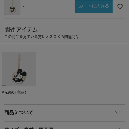
CHARM
キーホルダー・チャーム
カートに入れる
-
OUTDOOR
アウトドア
OTHER
その他
MOBILE
モバイル
ALL
すべて
I PHONE CASE
iPhoneケース
PC/TABLET
PC・タブレット
STRAP
ストラップ
OTHER
その他
¥
4,950
税込
ACCESSORY
アクセサリー
商品について
PIERCE
ピアス
EARRING
イヤリング