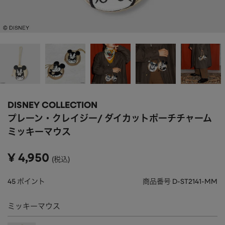
APPAREL
アパレル
CAP/HAT
帽子
BRAND
SHOES/SOCKS
シューズ・ソックス
RAIN GOODS
レイングッズ
GOODS
雑貨
PRICE
DISNEY COLLECTION
ALL
すべて
～
プレーン・クレイジー/ ダイカットポーチチャーム
POUCH
ポーチ
ミッキーマウス
在庫のある商品のみ表示
WALLET
財布
¥
4,950
税込
PASS CASE
パスケース
45
ポイント
商品番号
D-ST2141-MM
TABLEWARE
テーブルウェア
ミッキーマウス
HOME
ホーム