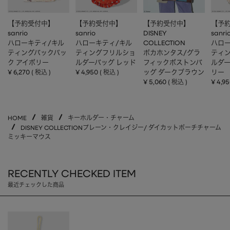
【予約受付中】
【予約受付中】
【予約受付中】
【予
sanrio
sanrio
DISNEY
sanri
ハローキティ/キル
ハローキティ/キル
COLLECTION
ハロー
ティングバックパッ
ティングフリルショ
ポカホンタス/グラ
ティ
ク アイボリー
ルダーバッグ レッド
フィックボストンバ
ルダー
¥
6,270
¥
4,950
ッグ ダークブラウン
リー
税込
税込
¥
5,060
¥
4,9
税込
HOME
雑貨
キーホルダー・チャーム
DISNEY COLLECTIONプレーン・クレイジー/ ダイカットポーチチャーム
ミッキーマウス
RECENTLY CHECKED ITEM
最近チェックした商品