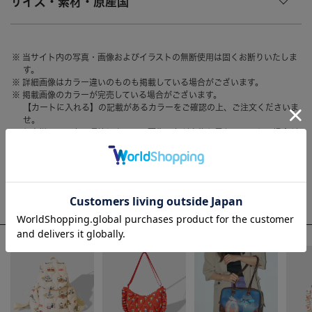
サイズ・素材・原産国
HAIR ACCESSORY
ヘアアクセサリー
OTHER
その他
当サイト内の写真・画像およびイラストの無断使用は固くお断りいたしま
す。
SALE
セール
詳細画像はカラー違いのものも掲載している場合がございます。
掲載画像のカラーが完売している場合がございます。
ALL
すべて
【カートに入れる】の記載があるカラーをご確認の上、ご注文くださいま
せ。
BAG
バッグ
お客様のモニター環境によって、画像の色が実物と異なって見える場合が
ございます。
FASHION
ファッション
GOODS
雑貨
WEEKLY RANKING
MOBILE
モバイル
ACCOMMODE人気のアイテム
ACCESSORY
アクセサリー