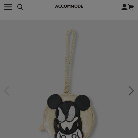
CATEGORY カテゴリー
BRAND ブランド
close
検索条件を変更した際は、必ず下の「商品検索」ボタンを押して
ACCOMMODE
アコモデ
ください。
BAG
バッグ
DISNEY
ディズニー
ALL
すべて
商品検索
COLLABORATION
コラボレーション
TOTE
トートバッグ
KEYWORD
SHOULDER
ショルダーバッグ
BASKET
カゴバッグ
BACKPACK
バックパック
オススメキーワード
ポカホンタス
ミーコ
パーシー
ジョンスミス
ECO BAG
エコバッグ
キティ
サンリオ
ダイカット
ポーチ
チャーム
OTHER
その他
DISNEY
トート
FASHION
ファッション
ALL
すべて
CATEGORY