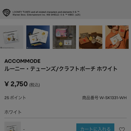
APPAREL
アパレル
CAP/HAT
帽子
BRAND
SHOES/SOCKS
シューズ・ソックス
RAIN GOODS
レイングッズ
GOODS
雑貨
PRICE
ACCOMMODE
ALL
すべて
～
ルーニー・テューンズ/クラフトポーチ ホワイト
POUCH
ポーチ
在庫のある商品のみ表示
¥
2,750
税込
WALLET
財布
PASS CASE
パスケース
25
ポイント
商品番号
W-SK1331-WH
TABLEWARE
テーブルウェア
ホワイト
HOME
ホーム
カートに入れる
-