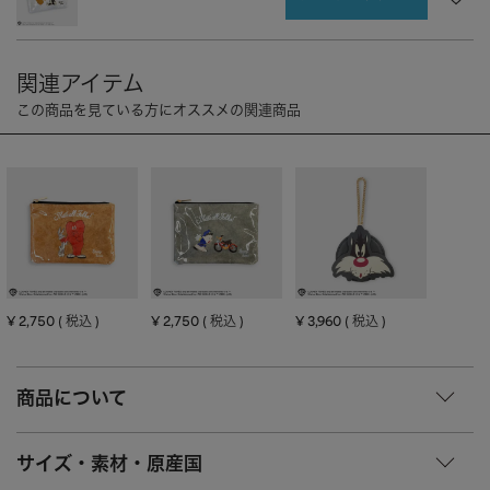
CHARM
キーホルダー・チャーム
OUTDOOR
アウトドア
OTHER
その他
MOBILE
モバイル
ALL
すべて
I PHONE CASE
iPhoneケース
PC/TABLET
PC・タブレット
STRAP
ストラップ
¥
2,750
¥
2,750
¥
3,960
税込
税込
税込
OTHER
その他
ACCESSORY
アクセサリー
商品について
PIERCE
ピアス
サイズ・素材・原産国
EARRING
イヤリング