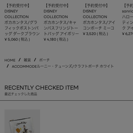
【予約受付中】
【予約受付中】
【予約受付中】
【予
DISNEY
DISNEY
DISNEY
sanri
COLLECTION
COLLECTION
COLLECTION
ハロー
ポカホンタス/グラ
ポカホンタス/キャ
ポカホンタス/アイ
ティ
フィックボストンバ
ンバスフリンジトー
コンポーチ ミーコ
ク ア
ッグ ダークブラウン
トバッグ アイボリー
¥
3,520
¥
6,27
税込
¥
5,060
¥
4,180
税込
税込
HOME
雑貨
ポーチ
ACCOMMODEルーニー・テューンズ/クラフトポーチ ホワイト
RECENTLY CHECKED ITEM
最近チェックした商品