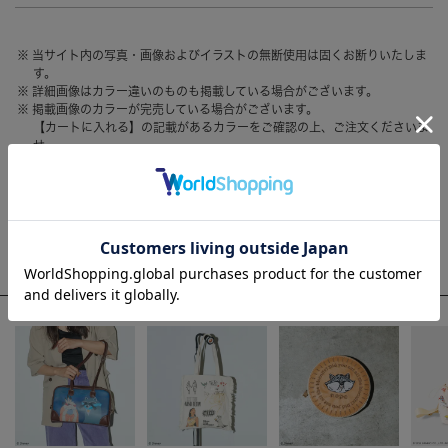
HAIR ACCESSORY
ヘアアクセサリー
当サイト内の写真・画像およびイラストの無断使用は固くお断りいたしま
OTHER
その他
す。
詳細画像はカラー違いのものも掲載している場合がございます。
SALE
セール
掲載画像のカラーが完売している場合がございます。
【カートに入れる】の記載があるカラーをご確認の上、ご注文くださいま
ALL
すべて
せ。
お客様のモニター環境によって、画像の色が実物と異なって見える場合が
BAG
バッグ
ございます。
FASHION
ファッション
WEEKLY RANKING
GOODS
雑貨
ACCOMMODE人気のアイテム
MOBILE
モバイル
ACCESSORY
アクセサリー