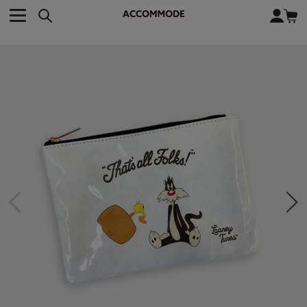
CATEGORY カテゴリー
BRAND ブランド
close
検索条件を変更した際は、必ず下の「商品検索」ボタンを押して
ACCOMMODE
アコモデ
ください。
BAG
バッグ
DISNEY
ディズニー
ALL
すべて
商品検索
COLLABORATION
コラボレーション
TOTE
トートバッグ
KEYWORD
SHOULDER
ショルダーバッグ
BASKET
カゴバッグ
BACKPACK
バックパック
オススメキーワード
ポカホンタス
ミーコ
パーシー
ジョンスミス
ECO BAG
エコバッグ
キティ
サンリオ
ダイカット
ポーチ
チャーム
OTHER
その他
DISNEY
トート
FASHION
ファッション
ALL
すべて
CATEGORY