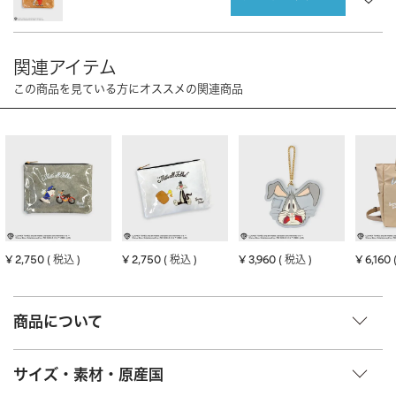
CHARM
キーホルダー・チャーム
OUTDOOR
アウトドア
OTHER
その他
MOBILE
モバイル
ALL
すべて
I PHONE CASE
iPhoneケース
PC/TABLET
PC・タブレット
STRAP
ストラップ
¥
2,750
¥
2,750
¥
3,960
¥
6,160
税込
税込
税込
OTHER
その他
ACCESSORY
アクセサリー
商品について
PIERCE
ピアス
サイズ・素材・原産国
EARRING
イヤリング