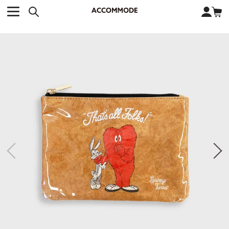
CATEGORY カテゴリー
BRAND ブランド
close
検索条件を変更した際は、必ず下の「商品検索」ボタンを押して
ACCOMMODE
アコモデ
ください。
BAG
バッグ
DISNEY
ディズニー
ALL
すべて
商品検索
COLLABORATION
コラボレーション
TOTE
トートバッグ
KEYWORD
SHOULDER
ショルダーバッグ
BASKET
カゴバッグ
BACKPACK
バックパック
オススメキーワード
ポカホンタス
ミーコ
パーシー
ジョンスミス
ECO BAG
エコバッグ
キティ
サンリオ
ダイカット
ポーチ
チャーム
OTHER
その他
DISNEY
トート
FASHION
ファッション
ALL
すべて
CATEGORY