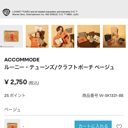
APPAREL
アパレル
CAP/HAT
帽子
BRAND
SHOES/SOCKS
シューズ・ソックス
RAIN GOODS
レイングッズ
GOODS
雑貨
PRICE
ACCOMMODE
ALL
すべて
～
ルーニー・テューンズ/クラフトポーチ ベージュ
POUCH
ポーチ
在庫のある商品のみ表示
¥
2,750
税込
WALLET
財布
PASS CASE
パスケース
25
ポイント
商品番号
W-SK1331-BE
TABLEWARE
テーブルウェア
ベージュ
HOME
ホーム
カートに入れる
-