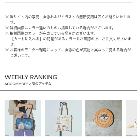
HAIR ACCESSORY
ヘアアクセサリー
当サイト内の写真・画像およびイラストの無断使用は固くお断りいたしま
OTHER
その他
す。
詳細画像はカラー違いのものも掲載している場合がございます。
SALE
セール
掲載画像のカラーが完売している場合がございます。
【カートに入れる】の記載があるカラーをご確認の上、ご注文くださいま
ALL
すべて
せ。
お客様のモニター環境によって、画像の色が実物と異なって見える場合が
BAG
バッグ
ございます。
FASHION
ファッション
WEEKLY RANKING
GOODS
雑貨
ACCOMMODE人気のアイテム
MOBILE
モバイル
ACCESSORY
アクセサリー