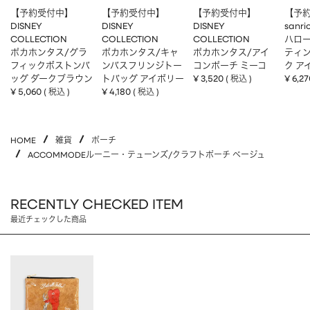
【予約受付中】
【予約受付中】
【予約受付中】
【予
DISNEY
DISNEY
DISNEY
sanri
COLLECTION
COLLECTION
COLLECTION
ハロー
ポカホンタス/グラ
ポカホンタス/キャ
ポカホンタス/アイ
ティ
フィックボストンバ
ンバスフリンジトー
コンポーチ ミーコ
ク ア
ッグ ダークブラウン
トバッグ アイボリー
¥
3,520
¥
6,27
税込
¥
5,060
¥
4,180
税込
税込
HOME
雑貨
ポーチ
ACCOMMODEルーニー・テューンズ/クラフトポーチ ベージュ
RECENTLY CHECKED ITEM
最近チェックした商品