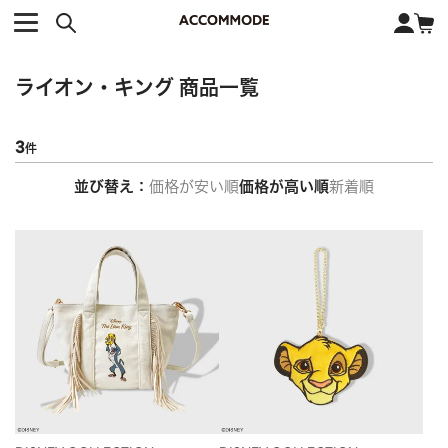
CATEGORY カテゴリー
BRAND ブランド
close
検索条件を変更した際は、必ず下の「商品検索」ボタンを押して
ACCOMMODE
アコモデ
ください。
BAG
バッグ
ライオン・キング
商品一覧
DISNEY
ディズニー
ALL
すべて
商品検索
COLLABORATION
コラボレーション
3
TOTE
トートバッグ
並び替え
価格が安い順
価格が高い順
新着順
KEYWORD
SHOULDER
ショルダーバッグ
BASKET
カゴバッグ
BACKPACK
バックパック
オススメキーワード
ポカホンタス
ミーコ
パーシー
ジョンスミス
ECO BAG
エコバッグ
キティ
サンリオ
ダイカット
ポーチ
チャーム
OTHER
その他
DISNEY
トート
FASHION
ファッション
ALL
すべて
CATEGORY