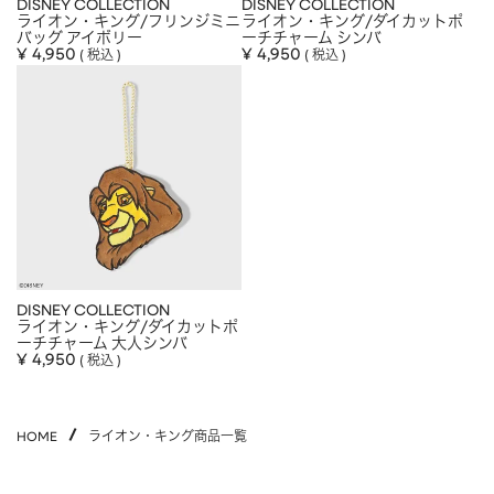
DISNEY COLLECTION
DISNEY COLLECTION
ライオン・キング/フリンジミニ
APPAREL
アパレル
ライオン・キング/ダイカットポ
バッグ アイボリー
ーチチャーム シンバ
¥
4,950
¥
4,950
税込
税込
CAP/HAT
帽子
BRAND
SHOES/SOCKS
シューズ・ソックス
RAIN GOODS
レイングッズ
GOODS
雑貨
PRICE
ALL
すべて
～
POUCH
ポーチ
DISNEY COLLECTION
在庫のある商品のみ表示
WALLET
財布
ライオン・キング/ダイカットポ
ーチチャーム 大人シンバ
¥
4,950
税込
PASS CASE
パスケース
TABLEWARE
テーブルウェア
HOME
ライオン・キング商品一覧
HOME
ホーム