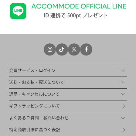
CHARM
キーホルダー・チャーム
OUTDOOR
アウトドア
OTHER
その他
MOBILE
モバイル
ALL
すべて
I PHONE CASE
iPhoneケース
会員サービス・ログイン
PC/TABLET
PC・タブレット
送料・お支払・配送について
STRAP
ストラップ
返品・キャンセルについて
OTHER
その他
ギフトラッピングについて
ACCESSORY
アクセサリー
よくあるご質問・お問い合わせ
PIERCE
ピアス
特定商取引法に基づく表記
EARRING
イヤリング