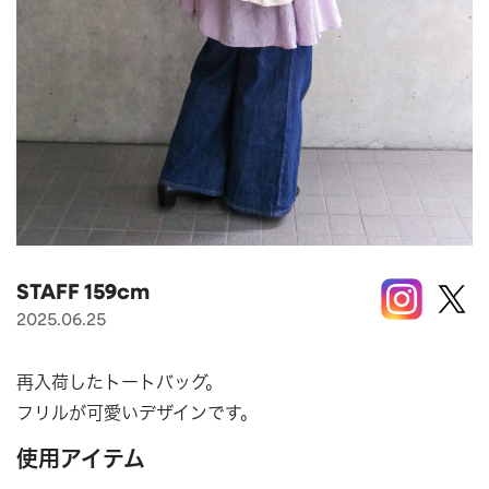
APPAREL
アパレル
CAP/HAT
帽子
BRAND
SHOES/SOCKS
シューズ・ソックス
RAIN GOODS
レイングッズ
GOODS
雑貨
PRICE
ALL
すべて
～
POUCH
ポーチ
STAFF 159cm
在庫のある商品のみ表示
2025.06.25
WALLET
財布
PASS CASE
パスケース
再入荷したトートバッグ。
TABLEWARE
テーブルウェア
フリルが可愛いデザインです。
HOME
ホーム
使用アイテム