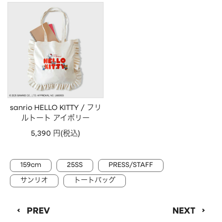
CHARM
キーホルダー・チャーム
OUTDOOR
アウトドア
OTHER
その他
MOBILE
モバイル
ALL
すべて
I PHONE CASE
iPhoneケース
sanrio HELLO KITTY / フリ
ルトート アイボリー
PC/TABLET
PC・タブレット
5,390 円(税込)
STRAP
ストラップ
OTHER
その他
159cm
25SS
PRESS/STAFF
ACCESSORY
アクセサリー
サンリオ
トートバッグ
PIERCE
ピアス
PREV
NEXT
EARRING
イヤリング