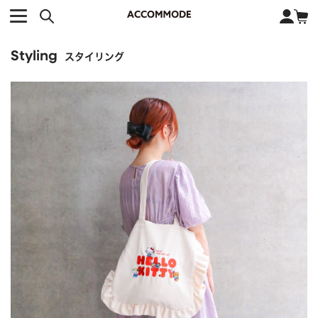
CATEGORY カテゴリー
BRAND ブランド
close
検索条件を変更した際は、必ず下の「商品検索」ボタンを押して
ACCOMMODE
アコモデ
ください。
Styling
BAG
バッグ
スタイリング
DISNEY
ディズニー
ALL
すべて
商品検索
COLLABORATION
コラボレーション
TOTE
トートバッグ
KEYWORD
SHOULDER
ショルダーバッグ
BASKET
カゴバッグ
BACKPACK
バックパック
オススメキーワード
ポカホンタス
ミーコ
パーシー
ジョンスミス
ECO BAG
エコバッグ
キティ
サンリオ
ダイカット
ポーチ
チャーム
OTHER
その他
DISNEY
トート
FASHION
ファッション
ALL
すべて
CATEGORY