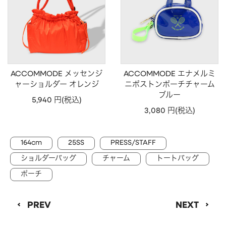
CHARM
キーホルダー・チャーム
OUTDOOR
アウトドア
OTHER
その他
MOBILE
モバイル
ACCOMMODE メッセンジ
ACCOMMODE エナメルミ
ALL
すべて
ャーショルダー オレンジ
ニボストンポーチチャーム
ブルー
5,940 円(税込)
I PHONE CASE
iPhoneケース
3,080 円(税込)
PC/TABLET
PC・タブレット
STRAP
ストラップ
164cm
25SS
PRESS/STAFF
ショルダーバッグ
チャーム
トートバッグ
OTHER
その他
ポーチ
ACCESSORY
アクセサリー
PIERCE
ピアス
PREV
NEXT
EARRING
イヤリング