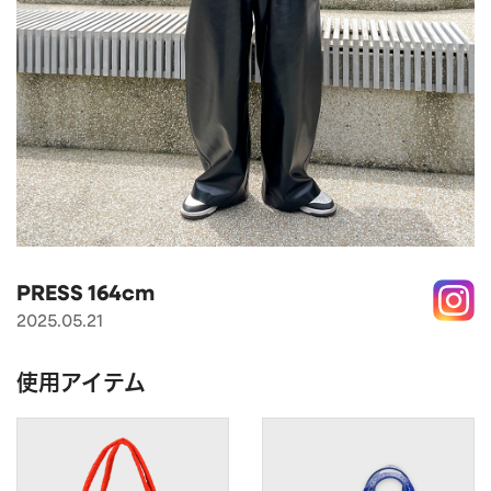
APPAREL
アパレル
CAP/HAT
帽子
BRAND
SHOES/SOCKS
シューズ・ソックス
RAIN GOODS
レイングッズ
GOODS
雑貨
PRICE
ALL
すべて
～
POUCH
ポーチ
PRESS 164cm
在庫のある商品のみ表示
2025.05.21
WALLET
財布
PASS CASE
パスケース
使用アイテム
TABLEWARE
テーブルウェア
HOME
ホーム