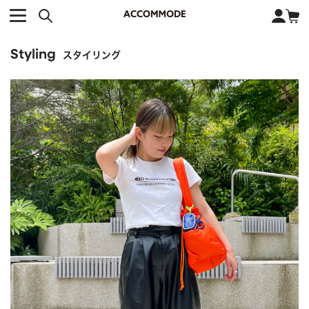
CATEGORY カテゴリー
BRAND ブランド
close
検索条件を変更した際は、必ず下の「商品検索」ボタンを押して
ACCOMMODE
アコモデ
ください。
Styling
BAG
バッグ
スタイリング
DISNEY
ディズニー
ALL
すべて
商品検索
COLLABORATION
コラボレーション
TOTE
トートバッグ
KEYWORD
SHOULDER
ショルダーバッグ
BASKET
カゴバッグ
BACKPACK
バックパック
オススメキーワード
ポカホンタス
ミーコ
パーシー
ジョンスミス
ECO BAG
エコバッグ
キティ
サンリオ
ダイカット
ポーチ
チャーム
OTHER
その他
DISNEY
トート
FASHION
ファッション
ALL
すべて
CATEGORY