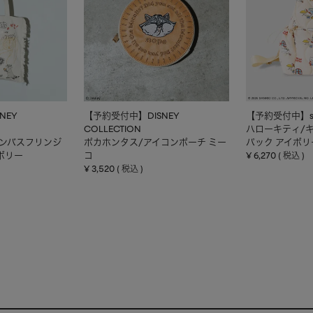
NEY
【予約受付中】DISNEY
【予約受付中】sa
COLLECTION
ハローキティ/
ャンバスフリンジ
ポカホンタス/アイコンポーチ ミー
パック アイボリ
ボリー
コ
¥
6,270
税込
¥
3,520
税込