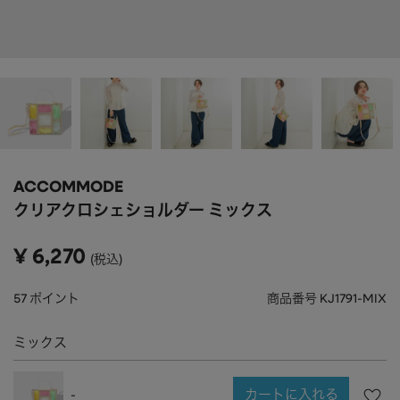
APPAREL
アパレル
CAP/HAT
帽子
BRAND
SHOES/SOCKS
シューズ・ソックス
RAIN GOODS
レイングッズ
GOODS
雑貨
PRICE
ACCOMMODE
ALL
すべて
～
クリアクロシェショルダー ミックス
POUCH
ポーチ
在庫のある商品のみ表示
¥
6,270
税込
WALLET
財布
PASS CASE
パスケース
57
ポイント
商品番号
KJ1791-MIX
TABLEWARE
テーブルウェア
ミックス
HOME
ホーム
カートに入れる
-