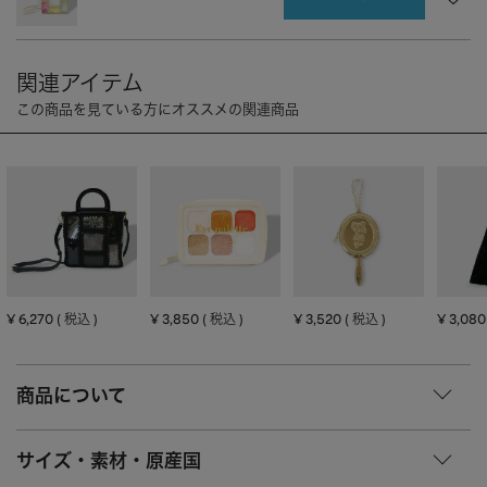
CHARM
キーホルダー・チャーム
OUTDOOR
アウトドア
OTHER
その他
MOBILE
モバイル
ALL
すべて
I PHONE CASE
iPhoneケース
PC/TABLET
PC・タブレット
STRAP
ストラップ
¥
6,270
¥
3,850
¥
3,520
¥
3,080
税込
税込
税込
OTHER
その他
ACCESSORY
アクセサリー
商品について
PIERCE
ピアス
サイズ・素材・原産国
EARRING
イヤリング