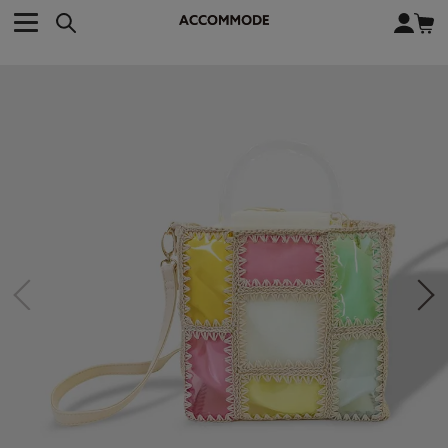
CATEGORY カテゴリー
BRAND ブランド
close
検索条件を変更した際は、必ず下の「商品検索」ボタンを押して
ACCOMMODE
アコモデ
ください。
BAG
バッグ
DISNEY
ディズニー
ALL
すべて
商品検索
COLLABORATION
コラボレーション
TOTE
トートバッグ
KEYWORD
SHOULDER
ショルダーバッグ
BASKET
カゴバッグ
BACKPACK
バックパック
オススメキーワード
ポカホンタス
ミーコ
パーシー
ジョンスミス
ECO BAG
エコバッグ
キティ
サンリオ
ダイカット
ポーチ
チャーム
OTHER
その他
DISNEY
トート
FASHION
ファッション
ALL
すべて
CATEGORY