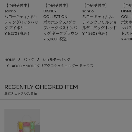
【予約受付中】
【予約受付中】
【予約受付中】
【予
sanrio
DISNEY
sanrio
DISN
ハローキティ/キル
COLLECTION
ハローキティ/キル
COLL
ティングバックパッ
ポカホンタス/グラ
ティングフリルショ
ポカホ
ク アイボリー
フィックボストンバ
ルダーバッグ レッド
ンバ
¥
6,270
ッグ ダークブラウン
¥
4,950
トバッ
税込
税込
¥
5,060
¥
4,18
税込
HOME
バッグ
ショルダーバッグ
ACCOMMODEクリアクロシェショルダー ミックス
RECENTLY CHECKED ITEM
最近チェックした商品