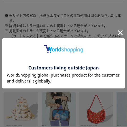
HAIR ACCESSORY
ヘアアクセサリー
当サイト内の写真・画像およびイラストの無断使用は固くお断りいたしま
OTHER
その他
す。
詳細画像はカラー違いのものも掲載している場合がございます。
SALE
セール
掲載画像のカラーが完売している場合がございます。
【カートに入れる】の記載があるカラーをご確認の上、ご注文くださいま
ALL
すべて
せ。
お客様のモニター環境によって、画像の色が実物と異なって見える場合が
BAG
バッグ
ございます。
FASHION
ファッション
WEEKLY RANKING
GOODS
雑貨
ACCOMMODE人気のアイテム
MOBILE
モバイル
ACCESSORY
アクセサリー