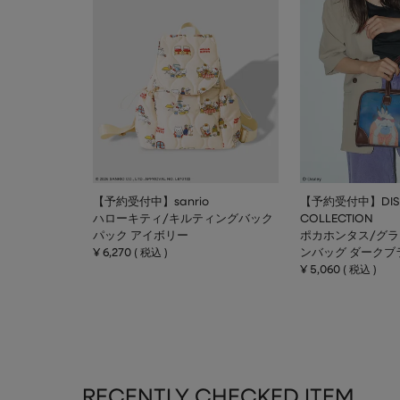
【予約受付中】sanrio
【予約受付中】DIS
ハローキティ/キルティングバック
COLLECTION
パック アイボリー
ポカホンタス/グ
¥
6,270
ンバッグ ダークブ
税込
¥
5,060
税込
RECENTLY CHECKED ITEM