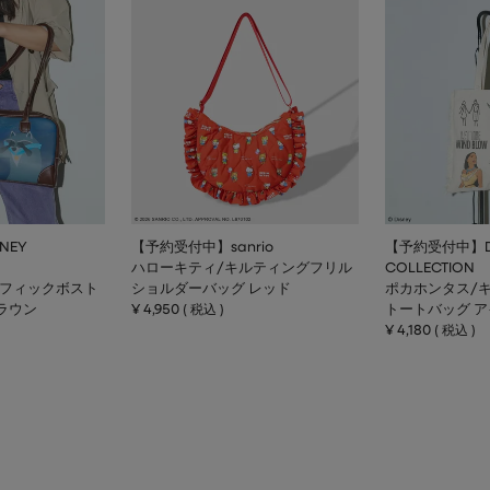
NEY
【予約受付中】sanrio
【予約受付中】DI
ハローキティ/キルティングフリル
COLLECTION
ラフィックボスト
ショルダーバッグ レッド
ポカホンタス/
ラウン
¥
4,950
トートバッグ 
税込
¥
4,180
税込