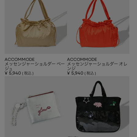
APPAREL
アパレル
CAP/HAT
帽子
BRAND
SHOES/SOCKS
シューズ・ソックス
RAIN GOODS
レイングッズ
GOODS
雑貨
ACCOMMODE
ACCOMMODE
PRICE
メッセンジャーショルダー ベー
メッセンジャーショルダー オレ
ALL
すべて
ジュ
ンジ
～
¥
5,940
¥
5,940
税込
税込
POUCH
ポーチ
在庫のある商品のみ表示
WALLET
財布
PASS CASE
パスケース
TABLEWARE
テーブルウェア
HOME
ホーム