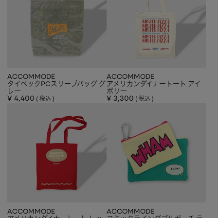
HAIR ACCESSORY
ヘアアクセサリー
OTHER
その他
SALE
セール
ALL
すべて
ACCOMMODE
ACCOMMODE
タイベックPCスリーブバッグ グ
アメリカンダイナートート アイ
BAG
バッグ
レー
ボリー
¥
4,400
¥
3,300
税込
税込
FASHION
ファッション
GOODS
雑貨
MOBILE
モバイル
ACCESSORY
アクセサリー
ACCOMMODE
ACCOMMODE