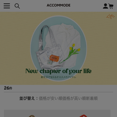
CATEGORY カテゴリー
BRAND ブランド
close
検索条件を変更した際は、必ず下の「商品検索」ボタンを押して
ACCOMMODE
アコモデ
ください。
BAG
バッグ
DISNEY
ディズニー
ALL
すべて
商品検索
COLLABORATION
コラボレーション
TOTE
トートバッグ
KEYWORD
SHOULDER
ショルダーバッグ
BASKET
カゴバッグ
BACKPACK
バックパック
オススメキーワード
ポカホンタス
ミーコ
パーシー
ジョンスミス
ECO BAG
エコバッグ
26
キティ
サンリオ
ダイカット
ポーチ
チャーム
OTHER
その他
DISNEY
トート
並び替え
価格が安い順
価格が高い順
新着順
FASHION
ファッション
ALL
すべて
CATEGORY