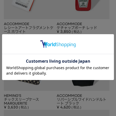
ACCOMMODE
ACCOMMODE
レシートアートフラグメントケ
ケチャップポーチ レッド
ース ホワイト
¥
3,850
税込
¥
3,300
税込
HEMING'S
ACCOMMODE
チックスリーブケース
リバーシブルワイドハンドルト
MARGUERITE
ート ブラック
¥
3,630
¥
4,620
税込
税込