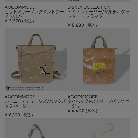
CHARM
キーホルダー・チャーム
ACCOMMODE
DISNEY COLLECTION
セットミラーフラグメントケー
トイ・ストーリー/マルチポケッ
OUTDOOR
アウトドア
ス シルバー
トトート ブラック
¥
3,520
税込
¥
5,830
税込
OTHER
その他
MOBILE
モバイル
ALL
すべて
I PHONE CASE
iPhoneケース
PC/TABLET
PC・タブレット
STRAP
ストラップ
ACCOMMODE
ACCOMMODE
OTHER
その他
ルーニー・テューンズ/バックパ
タイベックPCスリーブバッグ ベ
ック ベージュ
ージュ
ACCESSORY
アクセサリー
¥
4,400
税込
¥
6,160
税込
PIERCE
ピアス
EARRING
イヤリング