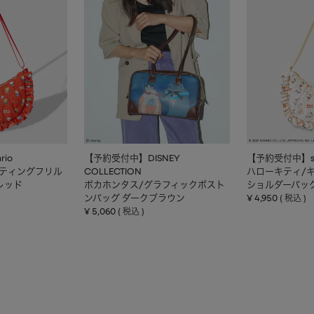
io
【予約受付中】DISNEY
【予約受付中】sa
ルティングフリル
COLLECTION
ハローキティ/
レッド
ポカホンタス/グラフィックボスト
ショルダーバッ
ンバッグ ダークブラウン
¥
4,950
税込
¥
5,060
税込