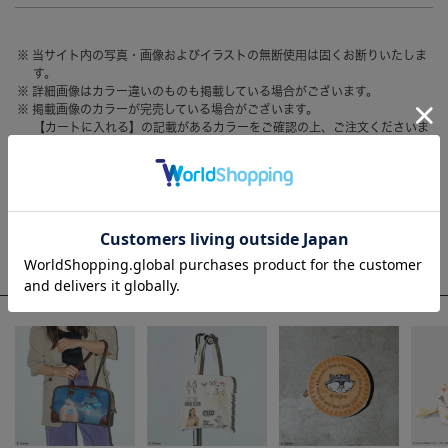
HAIR ACCESSORY
ヘアアクセサリー
当サイト内の写真・画像およびイラストの無断使用は固くお断りいたしま
OTHER
その他
す。
詳細画像はカラー違いのものも掲載している場合がございます。
SALE
セール
掲載画像のカラーが完売している場合がございます。
【カートに入れる】の記載があるカラーをご確認の上、ご注文くださいま
ALL
すべて
せ。
お客様のモニター環境によって、画像の色が実物と異なって見える場合が
BAG
バッグ
ございます。
FASHION
ファッション
WEEKLY RANKING
GOODS
雑貨
ACCOMMODE人気のアイテム
MOBILE
モバイル
ACCESSORY
アクセサリー