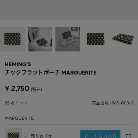
APPAREL
アパレル
CAP/HAT
帽子
BRAND
SHOES/SOCKS
シューズ・ソックス
RAIN GOODS
レイングッズ
GOODS
雑貨
PRICE
HEMING'S
ALL
すべて
～
チックフラットポーチ MARGUERITE
POUCH
ポーチ
在庫のある商品のみ表示
¥
2,750
税込
WALLET
財布
PASS CASE
パスケース
25
ポイント
商品番号
HMS-003-3
TABLEWARE
テーブルウェア
MARGUERITE
HOME
ホーム
カートに入れる
-
残りわずか