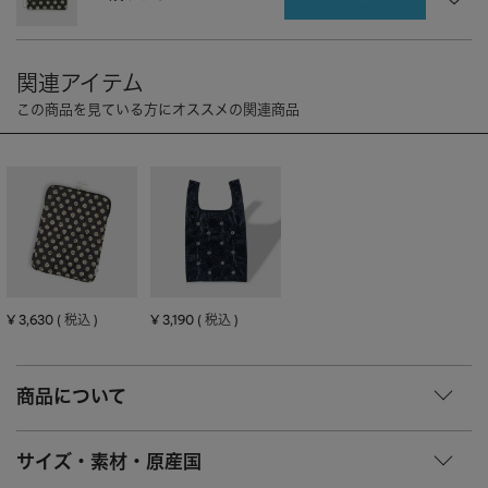
CHARM
キーホルダー・チャーム
OUTDOOR
アウトドア
OTHER
その他
MOBILE
モバイル
ALL
すべて
I PHONE CASE
iPhoneケース
PC/TABLET
PC・タブレット
STRAP
ストラップ
¥
3,630
¥
3,190
税込
税込
OTHER
その他
ACCESSORY
アクセサリー
商品について
PIERCE
ピアス
サイズ・素材・原産国
EARRING
イヤリング