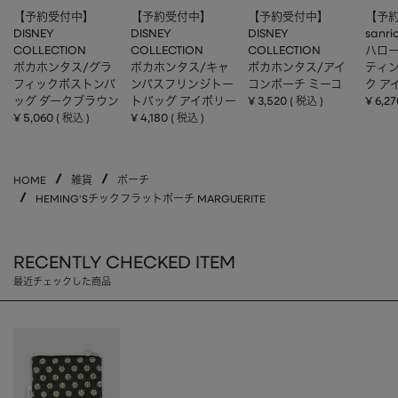
【予約受付中】
【予約受付中】
【予約受付中】
【予
DISNEY
DISNEY
DISNEY
sanri
COLLECTION
COLLECTION
COLLECTION
ハロー
ポカホンタス/グラ
ポカホンタス/キャ
ポカホンタス/アイ
ティ
フィックボストンバ
ンバスフリンジトー
コンポーチ ミーコ
ク ア
ッグ ダークブラウン
トバッグ アイボリー
¥
3,520
¥
6,27
税込
¥
5,060
¥
4,180
税込
税込
HOME
雑貨
ポーチ
HEMING'Sチックフラットポーチ MARGUERITE
RECENTLY CHECKED ITEM
最近チェックした商品