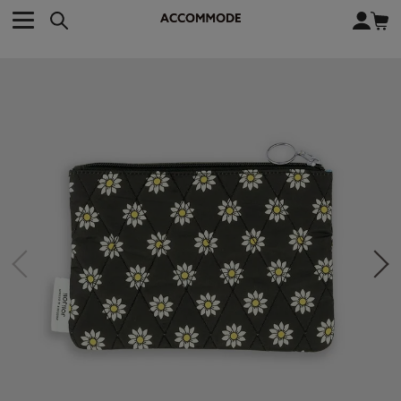
CATEGORY カテゴリー
BRAND ブランド
close
検索条件を変更した際は、必ず下の「商品検索」ボタンを押して
ACCOMMODE
アコモデ
ください。
BAG
バッグ
DISNEY
ディズニー
ALL
すべて
商品検索
COLLABORATION
コラボレーション
TOTE
トートバッグ
KEYWORD
SHOULDER
ショルダーバッグ
BASKET
カゴバッグ
BACKPACK
バックパック
オススメキーワード
ポカホンタス
ミーコ
パーシー
ジョンスミス
ECO BAG
エコバッグ
キティ
サンリオ
ダイカット
ポーチ
チャーム
OTHER
その他
DISNEY
トート
FASHION
ファッション
ALL
すべて
CATEGORY