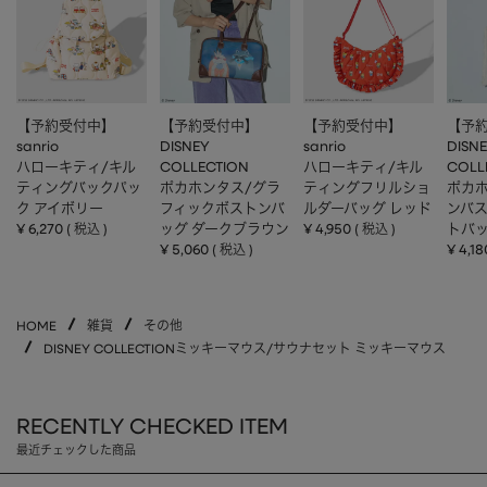
【予約受付中】
【予約受付中】
【予約受付中】
【予
sanrio
DISNEY
sanrio
DISN
ハローキティ/キル
COLLECTION
ハローキティ/キル
COLL
ティングバックパッ
ポカホンタス/グラ
ティングフリルショ
ポカホ
ク アイボリー
フィックボストンバ
ルダーバッグ レッド
ンバ
¥
6,270
ッグ ダークブラウン
¥
4,950
トバッ
税込
税込
¥
5,060
¥
4,18
税込
HOME
雑貨
その他
DISNEY COLLECTIONミッキーマウス/サウナセット ミッキーマウス
RECENTLY CHECKED ITEM
最近チェックした商品