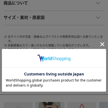
商品について
HAIR ACCESSORY
ヘアアクセサリー
OTHER
その他
サイズ・素材・原産国
SALE
セール
ALL
すべて
当サイト内の写真・画像およびイラストの無断使用は固くお断りいたしま
す。
BAG
バッグ
詳細画像はカラー違いのものも掲載している場合がございます。
掲載画像のカラーが完売している場合がございます。
FASHION
ファッション
【カートに入れる】の記載があるカラーをご確認の上、ご注文くださいま
せ。
GOODS
雑貨
お客様のモニター環境によって、画像の色が実物と異なって見える場合が
ございます。
MOBILE
モバイル
ACCESSORY
アクセサリー
WEEKLY RANKING
ACCOMMODE人気のアイテム