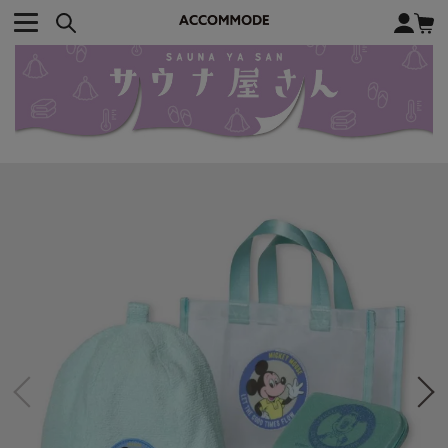
CATEGORY カテゴリー
BRAND ブランド
close
検索条件を変更した際は、必ず下の「商品検索」ボタンを押して
ACCOMMODE
アコモデ
ください。
BAG
バッグ
DISNEY
ディズニー
ALL
すべて
商品検索
COLLABORATION
コラボレーション
TOTE
トートバッグ
KEYWORD
SHOULDER
ショルダーバッグ
BASKET
カゴバッグ
BACKPACK
バックパック
オススメキーワード
ポカホンタス
ミーコ
パーシー
ジョンスミス
ECO BAG
エコバッグ
キティ
サンリオ
ダイカット
ポーチ
チャーム
OTHER
その他
DISNEY
トート
FASHION
ファッション
ALL
すべて
CATEGORY