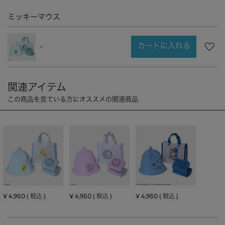
CHARM
キーホルダー・チャーム
ミッキーマウス
OUTDOOR
アウトドア
OTHER
その他
カートに入れる
-
MOBILE
モバイル
ALL
すべて
I PHONE CASE
iPhoneケース
PC/TABLET
PC・タブレット
STRAP
ストラップ
OTHER
その他
ACCESSORY
アクセサリー
¥
4,950
¥
4,950
¥
4,950
税込
税込
税込
PIERCE
ピアス
EARRING
イヤリング