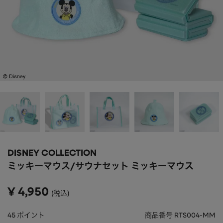
APPAREL
アパレル
CAP/HAT
帽子
BRAND
SHOES/SOCKS
シューズ・ソックス
RAIN GOODS
レイングッズ
GOODS
雑貨
PRICE
ALL
すべて
～
POUCH
ポーチ
在庫のある商品のみ表示
WALLET
財布
DISNEY COLLECTION
ミッキーマウス/サウナセット ミッキーマウス
PASS CASE
パスケース
TABLEWARE
テーブルウェア
¥
4,950
税込
HOME
ホーム
45
ポイント
商品番号
RTS004-MM