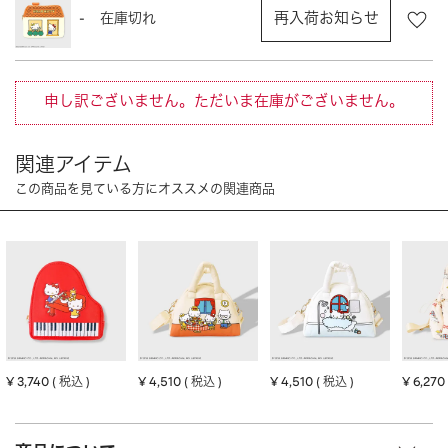
CHARM
キーホルダー・チャーム
再入荷お知らせ
-
在庫切れ
OUTDOOR
アウトドア
OTHER
その他
申し訳ございません。ただいま在庫がございません。
MOBILE
モバイル
ALL
すべて
I PHONE CASE
iPhoneケース
PC/TABLET
PC・タブレット
STRAP
ストラップ
OTHER
その他
ACCESSORY
アクセサリー
¥
3,740
¥
4,510
¥
4,510
¥
6,270
税込
税込
税込
PIERCE
ピアス
EARRING
イヤリング