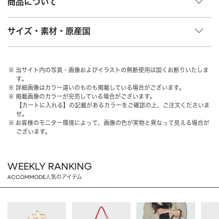
商品について
HAIR ACCESSORY
ヘアアクセサリー
サイズ・素材・原産国
OTHER
その他
SALE
セール
ALL
すべて
当サイト内の写真・画像およびイラストの無断使用は固くお断りいたしま
す。
BAG
バッグ
詳細画像はカラー違いのものも掲載している場合がございます。
掲載画像のカラーが完売している場合がございます。
【カートに入れる】の記載があるカラーをご確認の上、ご注文くださいま
FASHION
ファッション
せ。
お客様のモニター環境によって、画像の色が実物と異なって見える場合が
GOODS
雑貨
ございます。
MOBILE
モバイル
WEEKLY RANKING
ACCESSORY
アクセサリー
ACCOMMODE人気のアイテム