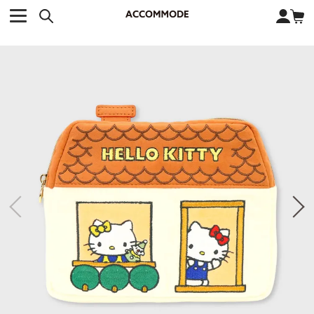
CATEGORY カテゴリー
BRAND ブランド
close
検索条件を変更した際は、必ず下の「商品検索」ボタンを押して
ACCOMMODE
アコモデ
ください。
BAG
バッグ
DISNEY
ディズニー
ALL
すべて
商品検索
COLLABORATION
コラボレーション
TOTE
トートバッグ
KEYWORD
SHOULDER
ショルダーバッグ
BASKET
カゴバッグ
BACKPACK
バックパック
オススメキーワード
ポカホンタス
ミーコ
パーシー
ジョンスミス
ECO BAG
エコバッグ
キティ
サンリオ
ダイカット
ポーチ
チャーム
OTHER
その他
DISNEY
トート
FASHION
ファッション
ALL
すべて
CATEGORY