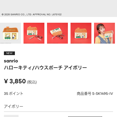
APPAREL
アパレル
CAP/HAT
帽子
BRAND
SHOES/SOCKS
シューズ・ソックス
RAIN GOODS
レイングッズ
GOODS
雑貨
PRICE
NEW
ALL
すべて
sanrio
～
POUCH
ポーチ
ハローキティ/ハウスポーチ アイボリー
在庫のある商品のみ表示
WALLET
財布
¥
3,850
税込
PASS CASE
パスケース
35
ポイント
商品番号
S-SK1495-IV
TABLEWARE
テーブルウェア
アイボリー
HOME
ホーム