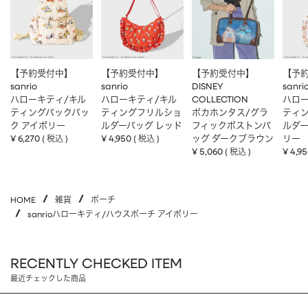
【予約受付中】
【予約受付中】
【予約受付中】
【予
sanrio
sanrio
DISNEY
sanri
ハローキティ/キル
ハローキティ/キル
COLLECTION
ハロー
ティングバックパッ
ティングフリルショ
ポカホンタス/グラ
ティ
ク アイボリー
ルダーバッグ レッド
フィックボストンバ
ルダー
¥
6,270
¥
4,950
ッグ ダークブラウン
リー
税込
税込
¥
5,060
¥
4,9
税込
HOME
雑貨
ポーチ
sanrioハローキティ/ハウスポーチ アイボリー
RECENTLY CHECKED ITEM
最近チェックした商品