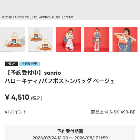
APPAREL
アパレル
CAP/HAT
帽子
BRAND
SHOES/SOCKS
シューズ・ソックス
RAIN GOODS
レイングッズ
GOODS
雑貨
PRICE
NEW
予約受付中
ALL
すべて
【予約受付中】sanrio
～
POUCH
ポーチ
ハローキティ/パフボストンバッグ ベージュ
在庫のある商品のみ表示
WALLET
財布
¥
4,510
税込
PASS CASE
パスケース
41
ポイント
商品番号
S-SK1493-BE
TABLEWARE
テーブルウェア
HOME
ホーム
予約受付期間
2026/07/24 12:00
〜
2026/08/17 11:59