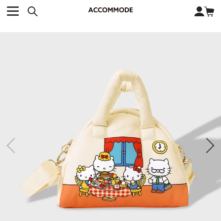
CATEGORY カテゴリー
BRAND ブランド
close
検索条件を変更した際は、必ず下の「商品検索」ボタンを押して
ACCOMMODE
アコモデ
ください。
BAG
バッグ
DISNEY
ディズニー
ALL
すべて
商品検索
COLLABORATION
コラボレーション
TOTE
トートバッグ
KEYWORD
SHOULDER
ショルダーバッグ
BASKET
カゴバッグ
BACKPACK
バックパック
オススメキーワード
ポカホンタス
ミーコ
パーシー
ジョンスミス
ECO BAG
エコバッグ
キティ
サンリオ
ダイカット
ポーチ
チャーム
OTHER
その他
DISNEY
トート
FASHION
ファッション
ALL
すべて
CATEGORY