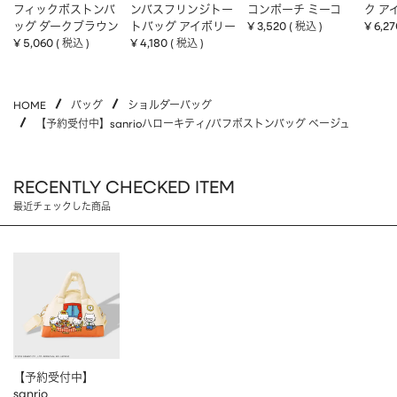
フィックボストンバ
ンバスフリンジトー
コンポーチ ミーコ
ク ア
ッグ ダークブラウン
トバッグ アイボリー
¥
3,520
¥
6,27
税込
¥
5,060
¥
4,180
税込
税込
HOME
バッグ
ショルダーバッグ
【予約受付中】sanrioハローキティ/パフボストンバッグ ベージュ
RECENTLY CHECKED ITEM
最近チェックした商品
【予約受付中】
sanrio