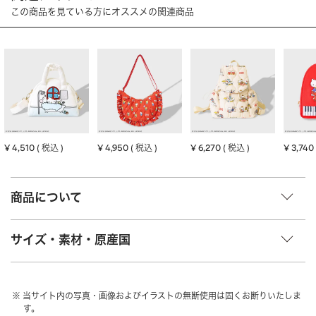
HAIR ACCESSORY
ヘアアクセサリー
OTHER
その他
SALE
セール
ALL
すべて
BAG
バッグ
¥
4,510
¥
4,950
¥
6,270
¥
3,740
税込
税込
税込
FASHION
ファッション
GOODS
雑貨
商品について
MOBILE
モバイル
サイズ・素材・原産国
ACCESSORY
アクセサリー
当サイト内の写真・画像およびイラストの無断使用は固くお断りいたしま
す。