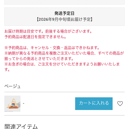
CHARM
キーホルダー・チャーム
OUTDOOR
アウトドア
発送予定日
【2026年9月中旬頃お届け予定】
OTHER
その他
お届け時期は目安です。前後する場合がございます。
MOBILE
モバイル
予約商品は配達日を指定できません。
ALL
すべて
※予約商品は、キャンセル・交換・返品はできかねます。
※納期が異なる予約商品を複数ご注文いただいた場合、すべての商品が
I PHONE CASE
iPhoneケース
揃ってからの発送とさせていただきます。
※お急ぎの場合は、ご注文を分けていただきますようお願いいたしま
PC/TABLET
PC・タブレット
す。
STRAP
ストラップ
ベージュ
OTHER
その他
ACCESSORY
アクセサリー
カートに入れる
-
PIERCE
ピアス
EARRING
イヤリング