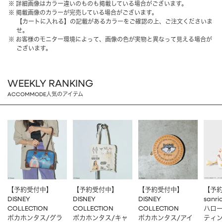
詳細画像はカラー違いのものも掲載している場合がございます。
掲載画像のカラーが完売している場合がございます。
【カートに入れる】の記載があるカラーをご確認の上、ご注文くださいま
せ。
お客様のモニター環境によって、画像の色が実物と異なって見える場合が
ございます。
WEEKLY RANKING
ACCOMMODE人気のアイテム
【予約受付中】
【予約受付中】
【予約受付中】
【予
DISNEY
DISNEY
DISNEY
sanri
COLLECTION
COLLECTION
COLLECTION
ハロー
ポカホンタス/グラ
ポカホンタス/キャ
ポカホンタス/アイ
ティ