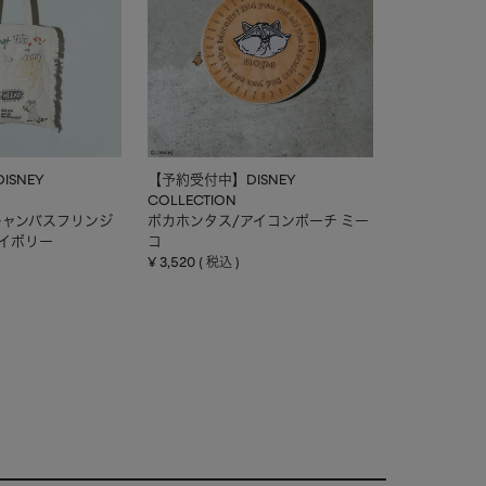
SNEY
【予約受付中】DISNEY
COLLECTION
キャンバスフリンジ
ポカホンタス/アイコンポーチ ミー
アイボリー
コ
¥
3,520
税込