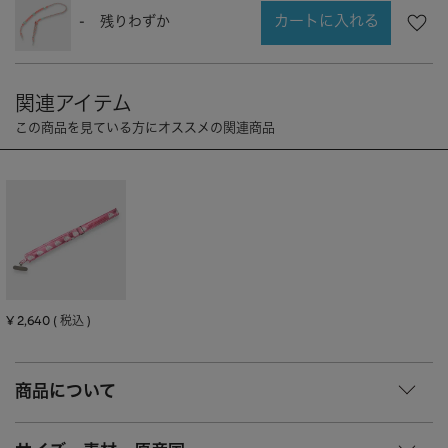
CHARM
キーホルダー・チャーム
カートに入れる
-
残りわずか
OUTDOOR
アウトドア
OTHER
その他
MOBILE
モバイル
ALL
すべて
I PHONE CASE
iPhoneケース
PC/TABLET
PC・タブレット
STRAP
ストラップ
OTHER
その他
¥
2,640
税込
ACCESSORY
アクセサリー
商品について
PIERCE
ピアス
EARRING
イヤリング