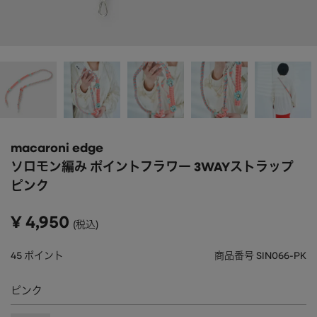
APPAREL
アパレル
CAP/HAT
帽子
BRAND
SHOES/SOCKS
シューズ・ソックス
RAIN GOODS
レイングッズ
GOODS
雑貨
PRICE
macaroni edge
ALL
すべて
～
ソロモン編み ポイントフラワー 3WAYストラップ
POUCH
ポーチ
ピンク
在庫のある商品のみ表示
WALLET
財布
¥
4,950
税込
PASS CASE
パスケース
45
ポイント
商品番号
SIN066-PK
TABLEWARE
テーブルウェア
ピンク
HOME
ホーム