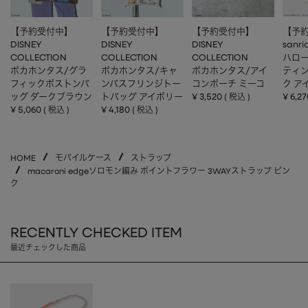
【予約受付中】
【予約受付中】
【予約受付中】
【予
DISNEY
DISNEY
DISNEY
sanri
COLLECTION
COLLECTION
COLLECTION
ハロー
ポカホンタス/グラ
ポカホンタス/キャ
ポカホンタス/アイ
ティ
フィックボストンバ
ンバスフリンジトー
コンポーチ ミーコ
ク ア
ッグ ダークブラウン
トバッグ アイボリー
¥
3,520
¥
6,27
税込
¥
5,060
¥
4,180
税込
税込
HOME
モバイルケース
ストラップ
macaroni edgeソロモン編み ポイントフラワー 3WAYストラップ ピン
ク
RECENTLY CHECKED ITEM
最近チェックした商品