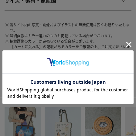
サイズ・素材・原産国
HAIR ACCESSORY
ヘアアクセサリー
OTHER
その他
当サイト内の写真・画像およびイラストの無断使用は固くお断りいたしま
す。
SALE
セール
詳細画像はカラー違いのものも掲載している場合がございます。
掲載画像のカラーが完売している場合がございます。
ALL
すべて
【カートに入れる】の記載があるカラーをご確認の上、ご注文くださいま
せ。
BAG
バッグ
お客様のモニター環境によって、画像の色が実物と異なって見える場合が
ございます。
FASHION
ファッション
GOODS
雑貨
WEEKLY RANKING
MOBILE
モバイル
ACCOMMODE人気のアイテム
ACCESSORY
アクセサリー