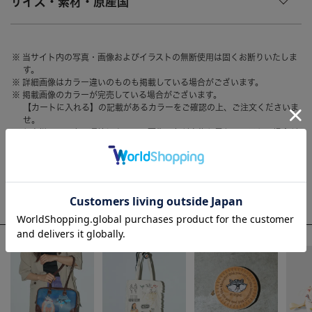
サイズ・素材・原産国
HAIR ACCESSORY
ヘアアクセサリー
OTHER
その他
当サイト内の写真・画像およびイラストの無断使用は固くお断りいたしま
す。
SALE
セール
詳細画像はカラー違いのものも掲載している場合がございます。
掲載画像のカラーが完売している場合がございます。
ALL
すべて
【カートに入れる】の記載があるカラーをご確認の上、ご注文くださいま
せ。
BAG
バッグ
お客様のモニター環境によって、画像の色が実物と異なって見える場合が
ございます。
FASHION
ファッション
GOODS
雑貨
WEEKLY RANKING
MOBILE
モバイル
ACCOMMODE人気のアイテム
ACCESSORY
アクセサリー