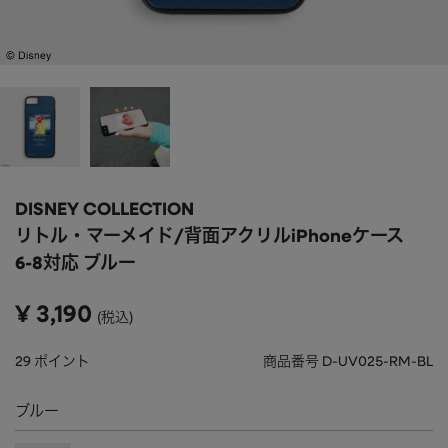
APPAREL
アパレル
CAP/HAT
帽子
BRAND
SHOES/SOCKS
シューズ・ソックス
RAIN GOODS
レイングッズ
GOODS
雑貨
PRICE
DISNEY COLLECTION
ALL
すべて
～
リトル・マーメイド/背面アクリルiPhoneケース
POUCH
ポーチ
6-8対応 ブルー
在庫のある商品のみ表示
WALLET
財布
¥
3,190
税込
PASS CASE
パスケース
29
ポイント
商品番号
D-UV025-RM-BL
TABLEWARE
テーブルウェア
ブルー
HOME
ホーム