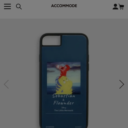
CATEGORY カテゴリー
BRAND ブランド
close
検索条件を変更した際は、必ず下の「商品検索」ボタンを押して
ACCOMMODE
アコモデ
ください。
BAG
バッグ
DISNEY
ディズニー
ALL
すべて
商品検索
COLLABORATION
コラボレーション
TOTE
トートバッグ
KEYWORD
SHOULDER
ショルダーバッグ
BASKET
カゴバッグ
BACKPACK
バックパック
オススメキーワード
ポカホンタス
ミーコ
パーシー
ジョンスミス
ECO BAG
エコバッグ
キティ
サンリオ
ダイカット
ポーチ
チャーム
OTHER
その他
DISNEY
トート
FASHION
ファッション
ALL
すべて
CATEGORY