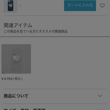
CHARM
キーホルダー・チャーム
カートに入れる
-
OUTDOOR
アウトドア
OTHER
その他
MOBILE
モバイル
ALL
すべて
I PHONE CASE
iPhoneケース
PC/TABLET
PC・タブレット
STRAP
ストラップ
OTHER
その他
¥
2,750
税込
ACCESSORY
アクセサリー
商品について
PIERCE
ピアス
EARRING
イヤリング