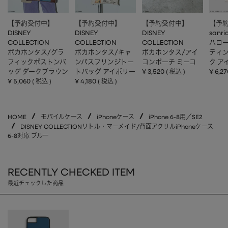
【予約受付中】
【予約受付中】
【予約受付中】
【予
DISNEY
DISNEY
DISNEY
sanri
COLLECTION
COLLECTION
COLLECTION
ハロー
ポカホンタス/グラ
ポカホンタス/キャ
ポカホンタス/アイ
ティ
フィックボストンバ
ンバスフリンジトー
コンポーチ ミーコ
ク ア
ッグ ダークブラウン
トバッグ アイボリー
¥
3,520
¥
6,27
税込
¥
5,060
¥
4,180
税込
税込
HOME
モバイルケース
iPhoneケース
iPhone 6-8用／SE2
DISNEY COLLECTIONリトル・マーメイド/背面アクリルiPhoneケース
6-8対応 ブルー
RECENTLY CHECKED ITEM
最近チェックした商品