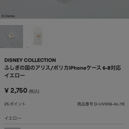
APPAREL
アパレル
CAP/HAT
帽子
BRAND
SHOES/SOCKS
シューズ・ソックス
RAIN GOODS
レイングッズ
GOODS
雑貨
PRICE
DISNEY COLLECTION
ALL
すべて
～
ふしぎの国のアリス/ポリカiPhoneケース 6-8対応
POUCH
ポーチ
イエロー
在庫のある商品のみ表示
WALLET
財布
¥
2,750
税込
PASS CASE
パスケース
25
ポイント
商品番号
D-UV006-AL-YE
TABLEWARE
テーブルウェア
イエロー
HOME
ホーム