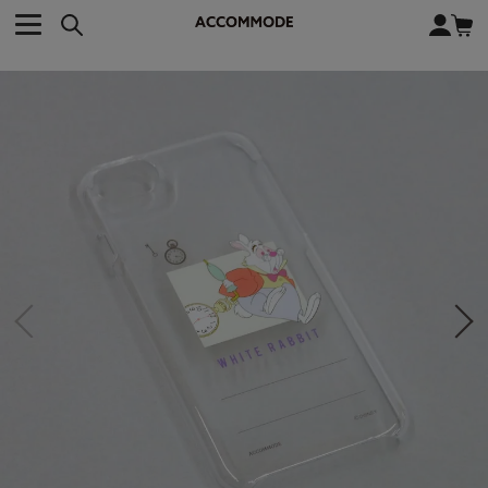
CATEGORY カテゴリー
BRAND ブランド
close
検索条件を変更した際は、必ず下の「商品検索」ボタンを押して
ACCOMMODE
アコモデ
ください。
BAG
バッグ
DISNEY
ディズニー
ALL
すべて
商品検索
COLLABORATION
コラボレーション
TOTE
トートバッグ
KEYWORD
SHOULDER
ショルダーバッグ
BASKET
カゴバッグ
BACKPACK
バックパック
オススメキーワード
ポカホンタス
ミーコ
パーシー
ジョンスミス
ECO BAG
エコバッグ
キティ
サンリオ
ダイカット
ポーチ
チャーム
OTHER
その他
DISNEY
トート
FASHION
ファッション
ALL
すべて
CATEGORY