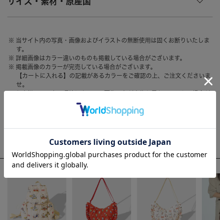
サイズ・素材・原産国
HAIR ACCESSORY
ヘアアクセサリー
OTHER
その他
当サイト内の写真・画像およびイラストの無断使用は固くお断りいたしま
す。
SALE
セール
詳細画像はカラー違いのものも掲載している場合がございます。
掲載画像のカラーが完売している場合がございます。
ALL
すべて
【カートに入れる】の記載があるカラーをご確認の上、ご注文くださいま
せ。
BAG
バッグ
お客様のモニター環境によって、画像の色が実物と異なって見える場合が
ございます。
FASHION
ファッション
GOODS
雑貨
WEEKLY RANKING
MOBILE
モバイル
ACCOMMODE人気のアイテム
ACCESSORY
アクセサリー