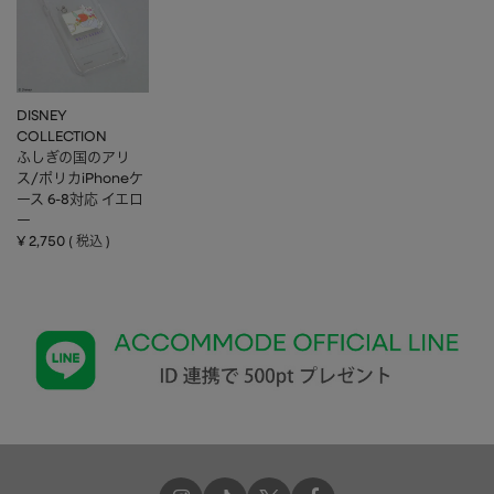
DISNEY
COLLECTION
ふしぎの国のアリ
ス/ポリカiPhoneケ
ース 6-8対応 イエロ
ー
¥
2,750
税込