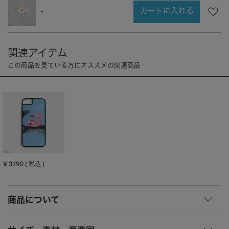
CHARM
キーホルダー・チャーム
カートに入れる
-
OUTDOOR
アウトドア
OTHER
その他
MOBILE
モバイル
ALL
すべて
I PHONE CASE
iPhoneケース
PC/TABLET
PC・タブレット
STRAP
ストラップ
OTHER
その他
¥
3,190
税込
ACCESSORY
アクセサリー
商品について
PIERCE
ピアス
EARRING
イヤリング