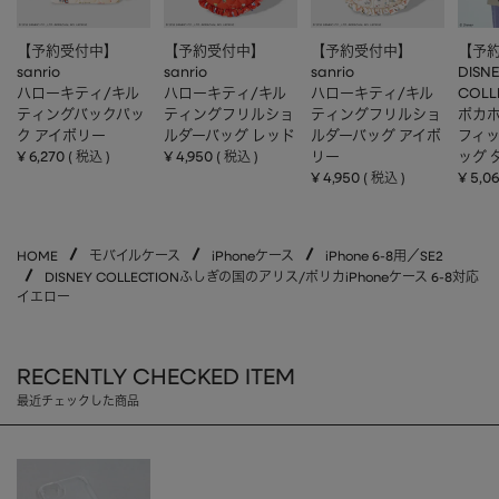
【予約受付中】
【予約受付中】
【予約受付中】
【予
sanrio
sanrio
sanrio
DISN
ハローキティ/キル
ハローキティ/キル
ハローキティ/キル
COLL
ティングバックパッ
ティングフリルショ
ティングフリルショ
ポカホ
ク アイボリー
ルダーバッグ レッド
ルダーバッグ アイボ
フィ
¥
6,270
¥
4,950
リー
ッグ 
税込
税込
¥
4,950
¥
5,0
税込
HOME
モバイルケース
iPhoneケース
iPhone 6-8用／SE2
DISNEY COLLECTIONふしぎの国のアリス/ポリカiPhoneケース 6-8対応
イエロー
RECENTLY CHECKED ITEM
最近チェックした商品