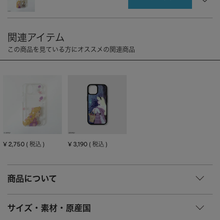
CHARM
キーホルダー・チャーム
OUTDOOR
アウトドア
OTHER
その他
MOBILE
モバイル
ALL
すべて
I PHONE CASE
iPhoneケース
PC/TABLET
PC・タブレット
STRAP
ストラップ
¥
2,750
¥
3,190
税込
税込
OTHER
その他
ACCESSORY
アクセサリー
商品について
PIERCE
ピアス
サイズ・素材・原産国
EARRING
イヤリング