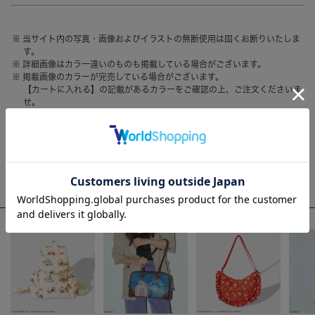
HAIR ACCESSORY
ヘアアクセサリー
当サイト内の写真・画像およびイラストの無断使用は固くお断りいたしま
OTHER
その他
す。
詳細画像はカラー違いのものも掲載している場合がございます。
SALE
セール
掲載画像のカラーが完売している場合がございます。
【カートに入れる】の記載があるカラーをご確認の上、ご注文くださいま
ALL
すべて
せ。
お客様のモニター環境によって、画像の色が実物と異なって見える場合が
BAG
バッグ
ございます。
FASHION
ファッション
WEEKLY RANKING
GOODS
雑貨
ACCOMMODE人気のアイテム
MOBILE
モバイル
ACCESSORY
アクセサリー