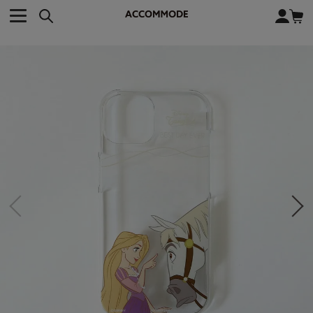
CATEGORY カテゴリー
BRAND ブランド
close
検索条件を変更した際は、必ず下の「商品検索」ボタンを押して
ACCOMMODE
アコモデ
ください。
BAG
バッグ
DISNEY
ディズニー
ALL
すべて
商品検索
COLLABORATION
コラボレーション
TOTE
トートバッグ
KEYWORD
SHOULDER
ショルダーバッグ
BASKET
カゴバッグ
BACKPACK
バックパック
オススメキーワード
ポカホンタス
ミーコ
パーシー
ジョンスミス
ECO BAG
エコバッグ
キティ
サンリオ
ダイカット
ポーチ
チャーム
OTHER
その他
DISNEY
トート
FASHION
ファッション
ALL
すべて
CATEGORY