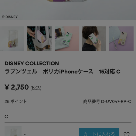
APPAREL
アパレル
CAP/HAT
帽子
BRAND
SHOES/SOCKS
シューズ・ソックス
RAIN GOODS
レイングッズ
GOODS
雑貨
PRICE
DISNEY COLLECTION
ALL
すべて
～
ラプンツェル ポリカiPhoneケース 15対応 C
POUCH
ポーチ
在庫のある商品のみ表示
¥
2,750
税込
WALLET
財布
PASS CASE
パスケース
25
ポイント
商品番号
D-UV047-RP-C
TABLEWARE
テーブルウェア
C
HOME
ホーム
カートに入れる
-