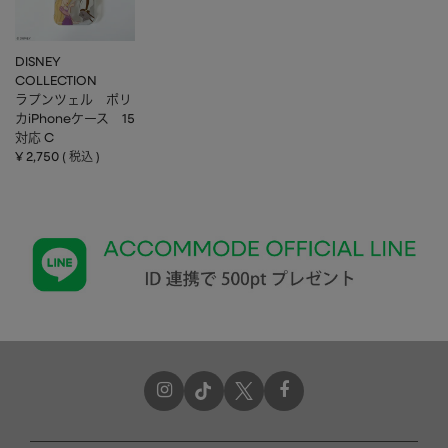
DISNEY
COLLECTION
ラプンツェル ポリ
カiPhoneケース 15
対応 C
¥
2,750
税込