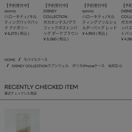
【予約受付中】
【予約受付中】
【予約受付中】
【予
sanrio
DISNEY
sanrio
DISN
ハローキティ/キル
COLLECTION
ハローキティ/キル
COLL
ティングバックパッ
ポカホンタス/グラ
ティングフリルショ
ポカホ
ク アイボリー
フィックボストンバ
ルダーバッグ レッド
ンバ
¥
6,270
ッグ ダークブラウン
¥
4,950
トバッ
税込
税込
¥
5,060
¥
4,18
税込
HOME
モバイルケース
DISNEY COLLECTIONラプンツェル ポリカiPhoneケース 15対応 C
RECENTLY CHECKED ITEM
最近チェックした商品