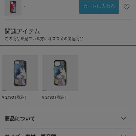
CHARM
キーホルダー・チャーム
カートに入れる
-
OUTDOOR
アウトドア
OTHER
その他
MOBILE
モバイル
ALL
すべて
I PHONE CASE
iPhoneケース
PC/TABLET
PC・タブレット
STRAP
ストラップ
OTHER
その他
¥
3,190
¥
3,190
税込
税込
ACCESSORY
アクセサリー
商品について
PIERCE
ピアス
EARRING
イヤリング