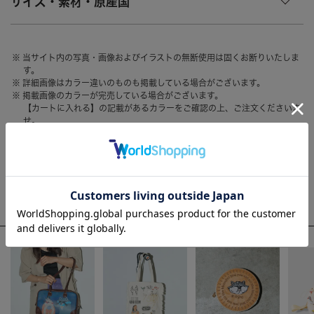
サイズ・素材・原産国
HAIR ACCESSORY
ヘアアクセサリー
OTHER
その他
当サイト内の写真・画像およびイラストの無断使用は固くお断りいたしま
す。
SALE
セール
詳細画像はカラー違いのものも掲載している場合がございます。
掲載画像のカラーが完売している場合がございます。
ALL
すべて
【カートに入れる】の記載があるカラーをご確認の上、ご注文くださいま
せ。
BAG
バッグ
お客様のモニター環境によって、画像の色が実物と異なって見える場合が
ございます。
FASHION
ファッション
GOODS
雑貨
WEEKLY RANKING
MOBILE
モバイル
ACCOMMODE人気のアイテム
ACCESSORY
アクセサリー