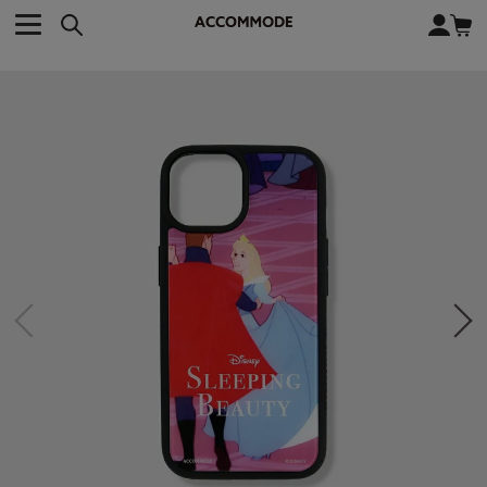
CATEGORY カテゴリー
BRAND ブランド
close
検索条件を変更した際は、必ず下の「商品検索」ボタンを押して
ACCOMMODE
アコモデ
ください。
BAG
バッグ
DISNEY
ディズニー
ALL
すべて
商品検索
COLLABORATION
コラボレーション
TOTE
トートバッグ
KEYWORD
SHOULDER
ショルダーバッグ
BASKET
カゴバッグ
BACKPACK
バックパック
オススメキーワード
ポカホンタス
ミーコ
パーシー
ジョンスミス
ECO BAG
エコバッグ
キティ
サンリオ
ダイカット
ポーチ
チャーム
OTHER
その他
DISNEY
トート
FASHION
ファッション
ALL
すべて
CATEGORY