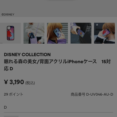
APPAREL
アパレル
CAP/HAT
帽子
BRAND
SHOES/SOCKS
シューズ・ソックス
RAIN GOODS
レイングッズ
GOODS
雑貨
PRICE
DISNEY COLLECTION
ALL
すべて
～
眠れる森の美女/背面アクリルiPhoneケース 15対
POUCH
ポーチ
応 D
在庫のある商品のみ表示
WALLET
財布
¥
3,190
税込
PASS CASE
パスケース
29
ポイント
商品番号
D-UV046-AU-D
TABLEWARE
テーブルウェア
D
HOME
ホーム