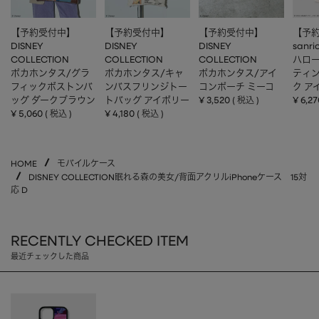
【予約受付中】
【予約受付中】
【予約受付中】
【予
DISNEY
DISNEY
DISNEY
sanri
COLLECTION
COLLECTION
COLLECTION
ハロー
ポカホンタス/グラ
ポカホンタス/キャ
ポカホンタス/アイ
ティ
フィックボストンバ
ンバスフリンジトー
コンポーチ ミーコ
ク ア
ッグ ダークブラウン
トバッグ アイボリー
¥
3,520
¥
6,27
税込
¥
5,060
¥
4,180
税込
税込
HOME
モバイルケース
DISNEY COLLECTION眠れる森の美女/背面アクリルiPhoneケース 15対
応 D
RECENTLY CHECKED ITEM
最近チェックした商品