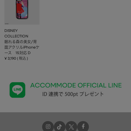
DISNEY
COLLECTION
眠れる森の美女/背
面アクリルiPhoneケ
ース 15対応 D
¥
3,190
税込