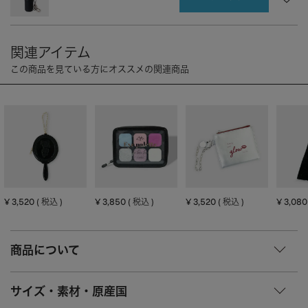
CHARM
キーホルダー・チャーム
OUTDOOR
アウトドア
OTHER
その他
MOBILE
モバイル
ALL
すべて
I PHONE CASE
iPhoneケース
PC/TABLET
PC・タブレット
STRAP
ストラップ
¥
3,520
¥
3,850
¥
3,520
¥
3,080
税込
税込
税込
OTHER
その他
ACCESSORY
アクセサリー
商品について
PIERCE
ピアス
サイズ・素材・原産国
EARRING
イヤリング