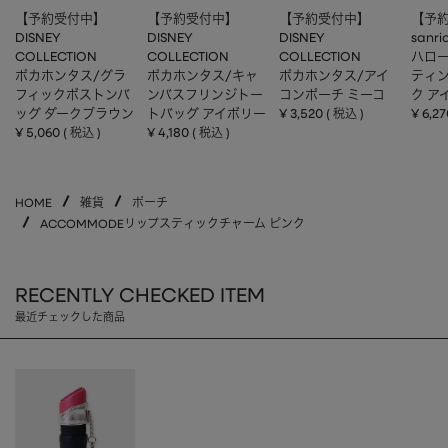
【予約受付中】
【予約受付中】
【予約受付中】
【予
DISNEY
DISNEY
DISNEY
sanri
COLLECTION
COLLECTION
COLLECTION
ハロー
ポカホンタス/グラ
ポカホンタス/キャ
ポカホンタス/アイ
ティ
フィックボストンバ
ンバスフリンジトー
コンポーチ ミーコ
ク ア
ッグ ダークブラウン
トバッグ アイボリー
¥
3,520
¥
6,27
税込
¥
5,060
¥
4,180
税込
税込
HOME
雑貨
ポーチ
ACCOMMODEリップスティックチャーム ピンク
RECENTLY CHECKED ITEM
最近チェックした商品