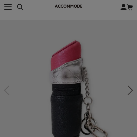
CATEGORY カテゴリー
BRAND ブランド
close
検索条件を変更した際は、必ず下の「商品検索」ボタンを押して
ACCOMMODE
アコモデ
ください。
BAG
バッグ
DISNEY
ディズニー
ALL
すべて
商品検索
COLLABORATION
コラボレーション
TOTE
トートバッグ
KEYWORD
SHOULDER
ショルダーバッグ
BASKET
カゴバッグ
BACKPACK
バックパック
オススメキーワード
ポカホンタス
ミーコ
パーシー
ジョンスミス
ECO BAG
エコバッグ
キティ
サンリオ
ダイカット
ポーチ
チャーム
OTHER
その他
DISNEY
トート
FASHION
ファッション
ALL
すべて
CATEGORY