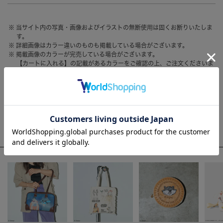
HAIR ACCESSORY
ヘアアクセサリー
当サイト内の写真・画像およびイラストの無断使用は固くお断りいたしま
OTHER
その他
す。
詳細画像はカラー違いのものも掲載している場合がございます。
SALE
セール
掲載画像のカラーが完売している場合がございます。
【カートに入れる】の記載があるカラーをご確認の上、ご注文くださいま
ALL
すべて
せ。
お客様のモニター環境によって、画像の色が実物と異なって見える場合が
BAG
バッグ
ございます。
FASHION
ファッション
WEEKLY RANKING
GOODS
雑貨
ACCOMMODE人気のアイテム
MOBILE
モバイル
ACCESSORY
アクセサリー