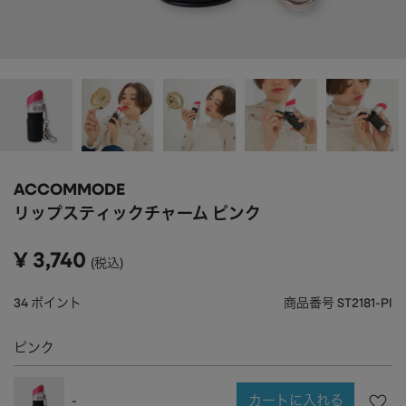
APPAREL
アパレル
CAP/HAT
帽子
BRAND
SHOES/SOCKS
シューズ・ソックス
RAIN GOODS
レイングッズ
GOODS
雑貨
PRICE
ACCOMMODE
ALL
すべて
～
リップスティックチャーム ピンク
POUCH
ポーチ
在庫のある商品のみ表示
¥
3,740
税込
WALLET
財布
PASS CASE
パスケース
34
ポイント
商品番号
ST2181-PI
TABLEWARE
テーブルウェア
ピンク
HOME
ホーム
カートに入れる
-