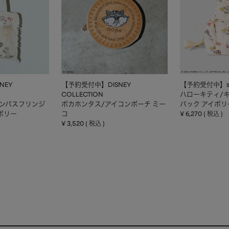
NEY
【予約受付中】DISNEY
【予約受付中】sa
COLLECTION
ハローキティ/
ャンバスフリンジ
ポカホンタス/アイコンポーチ ミー
パック アイボリ
ボリー
コ
¥
6,270
税込
¥
3,520
税込