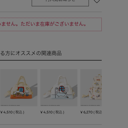
いません。ただいま在庫がございません。
¥
4,510
¥
4,510
¥
6,270
¥
4,
税込
税込
税込