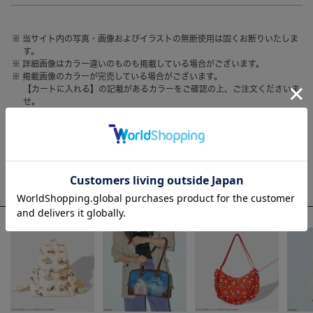
HAIR ACCESSORY
ヘアアクセサリー
当サイト内の写真・画像およびイラストの無断使用は固くお断りいたしま
OTHER
その他
す。
詳細画像はカラー違いのものも掲載している場合がございます。
SALE
セール
掲載画像のカラーが完売している場合がございます。
【カートに入れる】の記載があるカラーをご確認の上、ご注文くださいま
ALL
すべて
せ。
お客様のモニター環境によって、画像の色が実物と異なって見える場合が
BAG
バッグ
ございます。
FASHION
ファッション
WEEKLY RANKING
GOODS
雑貨
ACCOMMODE人気のアイテム
MOBILE
モバイル
ACCESSORY
アクセサリー