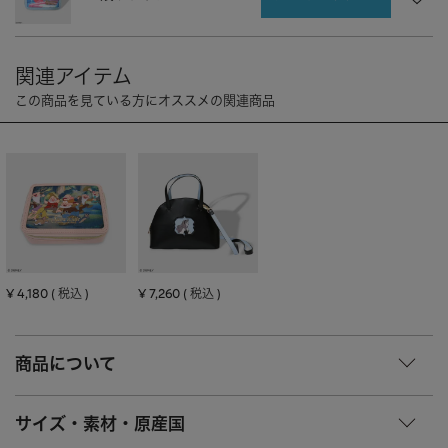
CHARM
キーホルダー・チャーム
OUTDOOR
アウトドア
OTHER
その他
MOBILE
モバイル
ALL
すべて
I PHONE CASE
iPhoneケース
PC/TABLET
PC・タブレット
STRAP
ストラップ
¥
4,180
¥
7,260
税込
税込
OTHER
その他
ACCESSORY
アクセサリー
商品について
PIERCE
ピアス
サイズ・素材・原産国
EARRING
イヤリング