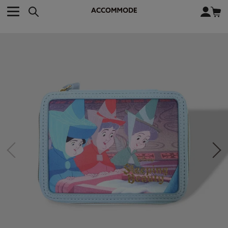
CATEGORY カテゴリー
BRAND ブランド
close
検索条件を変更した際は、必ず下の「商品検索」ボタンを押して
ACCOMMODE
アコモデ
ください。
BAG
バッグ
DISNEY
ディズニー
ALL
すべて
商品検索
COLLABORATION
コラボレーション
TOTE
トートバッグ
KEYWORD
SHOULDER
ショルダーバッグ
BASKET
カゴバッグ
BACKPACK
バックパック
オススメキーワード
ポカホンタス
ミーコ
パーシー
ジョンスミス
ECO BAG
エコバッグ
キティ
サンリオ
ダイカット
ポーチ
チャーム
OTHER
その他
DISNEY
トート
FASHION
ファッション
ALL
すべて
CATEGORY