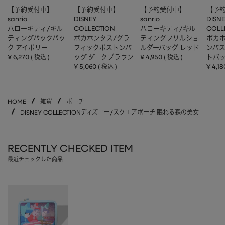
【予約受付中】
【予約受付中】
【予約受付中】
【予
sanrio
DISNEY
sanrio
DISN
ハローキティ/キル
COLLECTION
ハローキティ/キル
COLL
ティングバックパッ
ポカホンタス/グラ
ティングフリルショ
ポカホ
ク アイボリー
フィックボストンバ
ルダーバッグ レッド
ンバ
¥
6,270
ッグ ダークブラウン
¥
4,950
トバッ
税込
税込
¥
5,060
¥
4,18
税込
HOME
雑貨
ポーチ
DISNEY COLLECTIONディズニー/スクエアポーチ 眠れる森の美女
RECENTLY CHECKED ITEM
最近チェックした商品