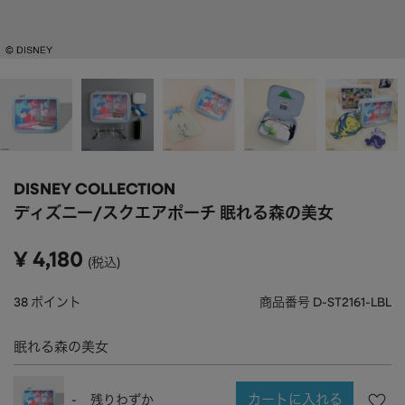
APPAREL
アパレル
CAP/HAT
帽子
BRAND
SHOES/SOCKS
シューズ・ソックス
RAIN GOODS
レイングッズ
GOODS
雑貨
PRICE
DISNEY COLLECTION
ALL
すべて
～
ディズニー/スクエアポーチ 眠れる森の美女
POUCH
ポーチ
在庫のある商品のみ表示
¥
4,180
税込
WALLET
財布
PASS CASE
パスケース
38
ポイント
商品番号
D-ST2161-LBL
TABLEWARE
テーブルウェア
眠れる森の美女
HOME
ホーム
カートに入れる
-
残りわずか