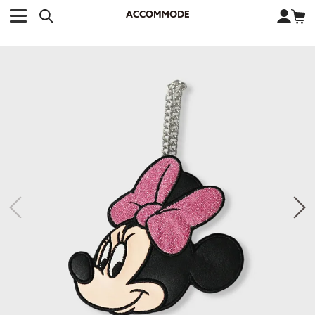
CATEGORY カテゴリー
BRAND ブランド
close
検索条件を変更した際は、必ず下の「商品検索」ボタンを押して
ACCOMMODE
アコモデ
ください。
BAG
バッグ
DISNEY
ディズニー
ALL
すべて
商品検索
COLLABORATION
コラボレーション
TOTE
トートバッグ
KEYWORD
SHOULDER
ショルダーバッグ
BASKET
カゴバッグ
BACKPACK
バックパック
オススメキーワード
ポカホンタス
ミーコ
パーシー
ジョンスミス
ECO BAG
エコバッグ
キティ
サンリオ
ダイカット
ポーチ
チャーム
OTHER
その他
DISNEY
トート
FASHION
ファッション
ALL
すべて
CATEGORY