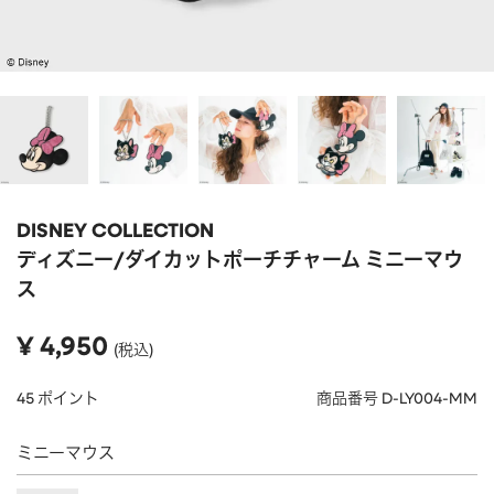
APPAREL
アパレル
CAP/HAT
帽子
BRAND
SHOES/SOCKS
シューズ・ソックス
RAIN GOODS
レイングッズ
GOODS
雑貨
PRICE
DISNEY COLLECTION
ALL
すべて
～
ディズニー/ダイカットポーチチャーム ミニーマウ
POUCH
ポーチ
ス
在庫のある商品のみ表示
WALLET
財布
¥
4,950
税込
PASS CASE
パスケース
45
ポイント
商品番号
D-LY004-MM
TABLEWARE
テーブルウェア
ミニーマウス
HOME
ホーム