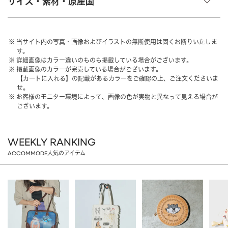
サイズ・素材・原産国
HAIR ACCESSORY
ヘアアクセサリー
OTHER
その他
当サイト内の写真・画像およびイラストの無断使用は固くお断りいたしま
す。
SALE
セール
詳細画像はカラー違いのものも掲載している場合がございます。
掲載画像のカラーが完売している場合がございます。
ALL
すべて
【カートに入れる】の記載があるカラーをご確認の上、ご注文くださいま
せ。
BAG
バッグ
お客様のモニター環境によって、画像の色が実物と異なって見える場合が
ございます。
FASHION
ファッション
GOODS
雑貨
WEEKLY RANKING
MOBILE
モバイル
ACCOMMODE人気のアイテム
ACCESSORY
アクセサリー