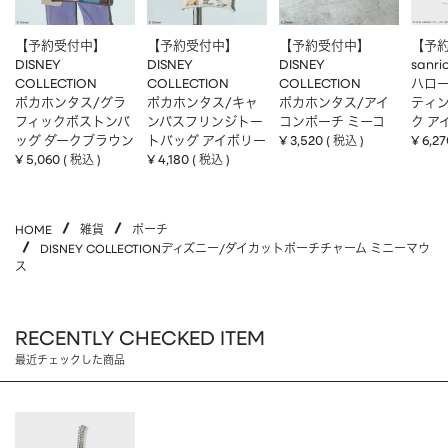
【予約受付中】
【予約受付中】
【予約受付中】
【予
DISNEY
DISNEY
DISNEY
sanri
COLLECTION
COLLECTION
COLLECTION
ハロー
ポカホンタス/グラ
ポカホンタス/キャ
ポカホンタス/アイ
ティ
フィックボストンバ
ンバスフリンジトー
コンポーチ ミーコ
ク ア
ッグ ダークブラウン
トバッグ アイボリー
¥
3,520
¥
6,27
税込
¥
5,060
¥
4,180
税込
税込
HOME
雑貨
ポーチ
DISNEY COLLECTIONディズニー/ダイカットポーチチャーム ミニーマウ
ス
RECENTLY CHECKED ITEM
最近チェックした商品