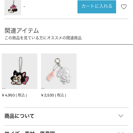
CHARM
キーホルダー・チャーム
カートに入れる
-
OUTDOOR
アウトドア
OTHER
その他
MOBILE
モバイル
ALL
すべて
I PHONE CASE
iPhoneケース
PC/TABLET
PC・タブレット
STRAP
ストラップ
OTHER
その他
¥
4,950
¥
2,530
税込
税込
ACCESSORY
アクセサリー
商品について
PIERCE
ピアス
EARRING
イヤリング