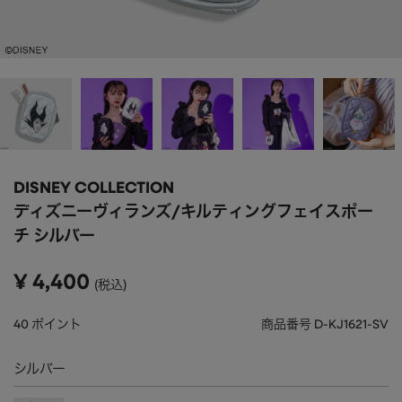
APPAREL
アパレル
CAP/HAT
帽子
BRAND
SHOES/SOCKS
シューズ・ソックス
RAIN GOODS
レイングッズ
GOODS
雑貨
PRICE
DISNEY COLLECTION
ALL
すべて
～
ディズニーヴィランズ/キルティングフェイスポー
POUCH
ポーチ
チ シルバー
在庫のある商品のみ表示
WALLET
財布
¥
4,400
税込
PASS CASE
パスケース
40
ポイント
商品番号
D-KJ1621-SV
TABLEWARE
テーブルウェア
シルバー
HOME
ホーム