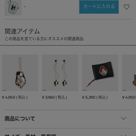
CHARM
キーホルダー・チャーム
カートに入れる
-
OUTDOOR
アウトドア
OTHER
その他
MOBILE
モバイル
ALL
すべて
I PHONE CASE
iPhoneケース
PC/TABLET
PC・タブレット
STRAP
ストラップ
OTHER
その他
¥
4,950
¥
3,960
¥
5,390
¥
4,950
税込
税込
税込
ACCESSORY
アクセサリー
商品について
PIERCE
ピアス
EARRING
イヤリング