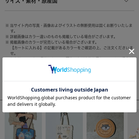
サイズ・素材・原産国
HAIR ACCESSORY
ヘアアクセサリー
OTHER
その他
当サイト内の写真・画像およびイラストの無断使用は固くお断りいたしま
す。
SALE
セール
詳細画像はカラー違いのものも掲載している場合がございます。
掲載画像のカラーが完売している場合がございます。
ALL
すべて
【カートに入れる】の記載があるカラーをご確認の上、ご注文くださいま
せ。
BAG
バッグ
お客様のモニター環境によって、画像の色が実物と異なって見える場合が
ございます。
FASHION
ファッション
GOODS
雑貨
WEEKLY RANKING
MOBILE
モバイル
ACCOMMODE人気のアイテム
ACCESSORY
アクセサリー