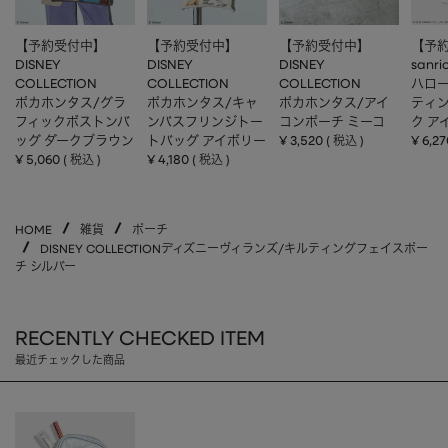
【予約受付中】
【予約受付中】
【予約受付中】
【予
DISNEY
DISNEY
DISNEY
sanri
COLLECTION
COLLECTION
COLLECTION
ハロー
ポカホンタス/グラ
ポカホンタス/キャ
ポカホンタス/アイ
ティ
フィックボストンバ
ンバスフリンジトー
コンポーチ ミーコ
ク ア
ッグ ダークブラウン
トバッグ アイボリー
¥
3,520
¥
6,27
税込
¥
5,060
¥
4,180
税込
税込
HOME
雑貨
ポーチ
DISNEY COLLECTIONディズニーヴィランズ/キルティングフェイスポー
チ シルバー
RECENTLY CHECKED ITEM
最近チェックした商品