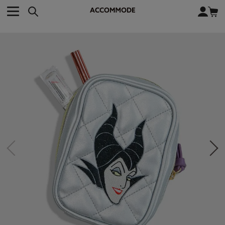
CATEGORY カテゴリー
BRAND ブランド
close
検索条件を変更した際は、必ず下の「商品検索」ボタンを押して
ACCOMMODE
アコモデ
ください。
BAG
バッグ
DISNEY
ディズニー
ALL
すべて
商品検索
COLLABORATION
コラボレーション
TOTE
トートバッグ
KEYWORD
SHOULDER
ショルダーバッグ
BASKET
カゴバッグ
BACKPACK
バックパック
オススメキーワード
ポカホンタス
ミーコ
パーシー
ジョンスミス
ECO BAG
エコバッグ
キティ
サンリオ
ダイカット
ポーチ
チャーム
OTHER
その他
DISNEY
トート
FASHION
ファッション
ALL
すべて
CATEGORY