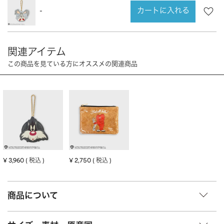
CHARM
キーホルダー・チャーム
カートに入れる
-
OUTDOOR
アウトドア
OTHER
その他
MOBILE
モバイル
ALL
すべて
I PHONE CASE
iPhoneケース
PC/TABLET
PC・タブレット
STRAP
ストラップ
OTHER
その他
¥
3,960
¥
2,750
税込
税込
ACCESSORY
アクセサリー
商品について
PIERCE
ピアス
EARRING
イヤリング