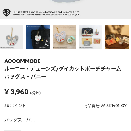
APPAREL
アパレル
CAP/HAT
帽子
BRAND
SHOES/SOCKS
シューズ・ソックス
RAIN GOODS
レイングッズ
GOODS
雑貨
PRICE
ACCOMMODE
ALL
すべて
～
ルーニー・テューンズ/ダイカットポーチチャーム
POUCH
ポーチ
バッグス・バニー
在庫のある商品のみ表示
WALLET
財布
¥
3,960
税込
PASS CASE
パスケース
36
ポイント
商品番号
W-SK1401-GY
TABLEWARE
テーブルウェア
バッグス・バニー
HOME
ホーム