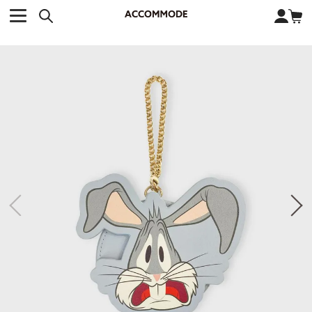
CATEGORY カテゴリー
BRAND ブランド
close
検索条件を変更した際は、必ず下の「商品検索」ボタンを押して
ACCOMMODE
アコモデ
ください。
BAG
バッグ
DISNEY
ディズニー
ALL
すべて
商品検索
COLLABORATION
コラボレーション
TOTE
トートバッグ
KEYWORD
SHOULDER
ショルダーバッグ
BASKET
カゴバッグ
BACKPACK
バックパック
オススメキーワード
ポカホンタス
ミーコ
パーシー
ジョンスミス
ECO BAG
エコバッグ
キティ
サンリオ
ダイカット
ポーチ
チャーム
OTHER
その他
DISNEY
トート
FASHION
ファッション
ALL
すべて
CATEGORY