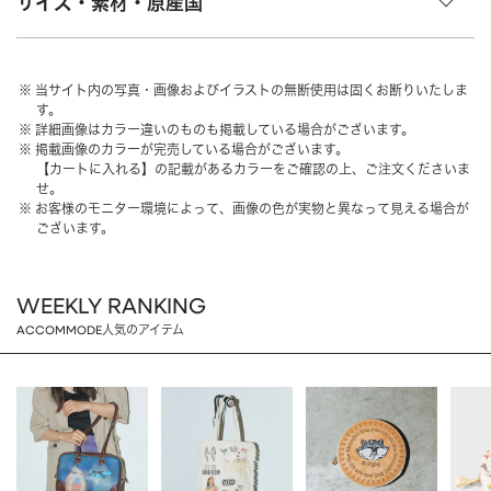
サイズ・素材・原産国
HAIR ACCESSORY
ヘアアクセサリー
OTHER
その他
当サイト内の写真・画像およびイラストの無断使用は固くお断りいたしま
す。
SALE
セール
詳細画像はカラー違いのものも掲載している場合がございます。
掲載画像のカラーが完売している場合がございます。
ALL
すべて
【カートに入れる】の記載があるカラーをご確認の上、ご注文くださいま
せ。
BAG
バッグ
お客様のモニター環境によって、画像の色が実物と異なって見える場合が
ございます。
FASHION
ファッション
GOODS
雑貨
WEEKLY RANKING
MOBILE
モバイル
ACCOMMODE人気のアイテム
ACCESSORY
アクセサリー