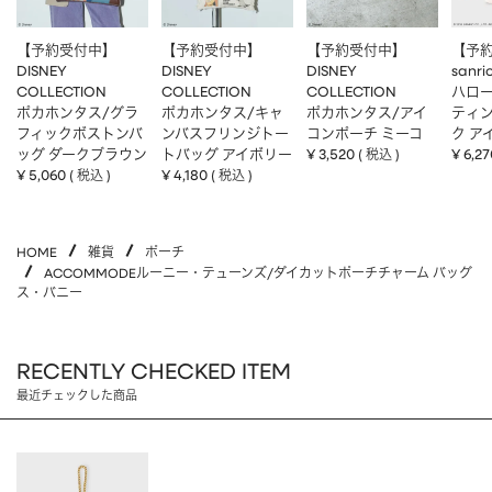
【予約受付中】
【予約受付中】
【予約受付中】
【予
DISNEY
DISNEY
DISNEY
sanri
COLLECTION
COLLECTION
COLLECTION
ハロー
ポカホンタス/グラ
ポカホンタス/キャ
ポカホンタス/アイ
ティ
フィックボストンバ
ンバスフリンジトー
コンポーチ ミーコ
ク ア
ッグ ダークブラウン
トバッグ アイボリー
¥
3,520
¥
6,27
税込
¥
5,060
¥
4,180
税込
税込
HOME
雑貨
ポーチ
ACCOMMODEルーニー・テューンズ/ダイカットポーチチャーム バッグ
ス・バニー
RECENTLY CHECKED ITEM
最近チェックした商品