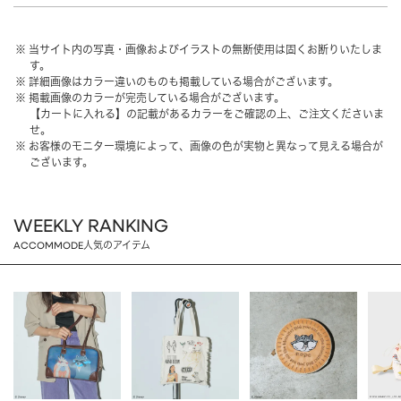
HAIR ACCESSORY
ヘアアクセサリー
当サイト内の写真・画像およびイラストの無断使用は固くお断りいたしま
OTHER
その他
す。
詳細画像はカラー違いのものも掲載している場合がございます。
SALE
セール
掲載画像のカラーが完売している場合がございます。
【カートに入れる】の記載があるカラーをご確認の上、ご注文くださいま
ALL
すべて
せ。
お客様のモニター環境によって、画像の色が実物と異なって見える場合が
BAG
バッグ
ございます。
FASHION
ファッション
WEEKLY RANKING
GOODS
雑貨
ACCOMMODE人気のアイテム
MOBILE
モバイル
ACCESSORY
アクセサリー