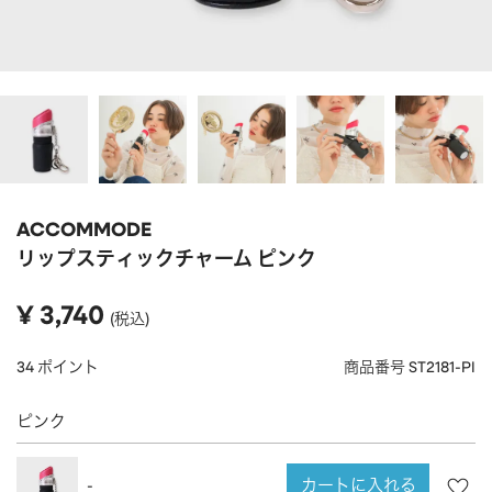
APPAREL
アパレル
CAP/HAT
帽子
BRAND
SHOES/SOCKS
シューズ・ソックス
RAIN GOODS
レイングッズ
GOODS
雑貨
PRICE
ACCOMMODE
ALL
すべて
～
リップスティックチャーム ピンク
POUCH
ポーチ
在庫のある商品のみ表示
¥
3,740
税込
WALLET
財布
PASS CASE
パスケース
34
ポイント
商品番号
ST2181-PI
TABLEWARE
テーブルウェア
ピンク
HOME
ホーム
カートに入れる
-