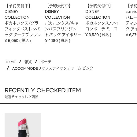
【予約受付中】
【予約受付中】
【予約受付中】
【予
DISNEY
DISNEY
DISNEY
sanri
COLLECTION
COLLECTION
COLLECTION
ハロー
ポカホンタス/グラ
ポカホンタス/キャ
ポカホンタス/アイ
ティ
フィックボストンバ
ンバスフリンジトー
コンポーチ ミーコ
ク ア
ッグ ダークブラウン
トバッグ アイボリー
¥
3,520
¥
6,27
税込
¥
5,060
¥
4,180
税込
税込
HOME
雑貨
ポーチ
ACCOMMODEリップスティックチャーム ピンク
RECENTLY CHECKED ITEM
最近チェックした商品