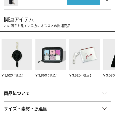
CHARM
キーホルダー・チャーム
OUTDOOR
アウトドア
OTHER
その他
MOBILE
モバイル
ALL
すべて
I PHONE CASE
iPhoneケース
PC/TABLET
PC・タブレット
STRAP
ストラップ
¥
3,520
¥
3,850
¥
3,520
¥
3,080
税込
税込
税込
OTHER
その他
ACCESSORY
アクセサリー
商品について
PIERCE
ピアス
サイズ・素材・原産国
EARRING
イヤリング