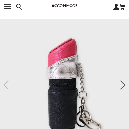
CATEGORY カテゴリー
BRAND ブランド
close
検索条件を変更した際は、必ず下の「商品検索」ボタンを押して
ACCOMMODE
アコモデ
ください。
BAG
バッグ
DISNEY
ディズニー
ALL
すべて
商品検索
COLLABORATION
コラボレーション
TOTE
トートバッグ
KEYWORD
SHOULDER
ショルダーバッグ
BASKET
カゴバッグ
BACKPACK
バックパック
オススメキーワード
ポカホンタス
ミーコ
パーシー
ジョンスミス
ECO BAG
エコバッグ
キティ
サンリオ
ダイカット
ポーチ
チャーム
OTHER
その他
DISNEY
トート
FASHION
ファッション
ALL
すべて
CATEGORY