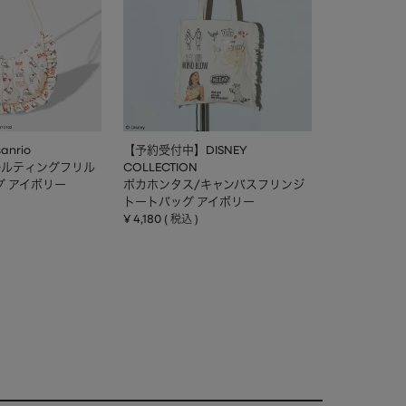
nrio
【予約受付中】DISNEY
キルティングフリル
COLLECTION
グ アイボリー
ポカホンタス/キャンバスフリンジ
トートバッグ アイボリー
¥
4,180
税込