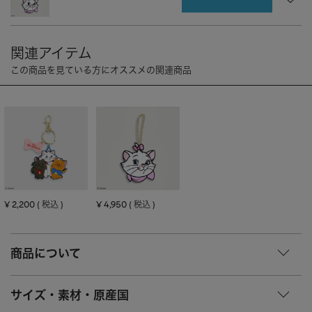
CHARM
キーホルダー・チャーム
OUTDOOR
アウトドア
OTHER
その他
MOBILE
モバイル
ALL
すべて
I PHONE CASE
iPhoneケース
PC/TABLET
PC・タブレット
STRAP
ストラップ
¥
2,200
¥
4,950
税込
税込
OTHER
その他
ACCESSORY
アクセサリー
商品について
PIERCE
ピアス
サイズ・素材・原産国
EARRING
イヤリング