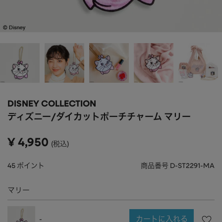
APPAREL
アパレル
CAP/HAT
帽子
BRAND
SHOES/SOCKS
シューズ・ソックス
RAIN GOODS
レイングッズ
GOODS
雑貨
PRICE
DISNEY COLLECTION
ALL
すべて
～
ディズニー/ダイカットポーチチャーム マリー
POUCH
ポーチ
在庫のある商品のみ表示
¥
4,950
税込
WALLET
財布
PASS CASE
パスケース
45
ポイント
商品番号
D-ST2291-MA
TABLEWARE
テーブルウェア
マリー
HOME
ホーム
カートに入れる
-