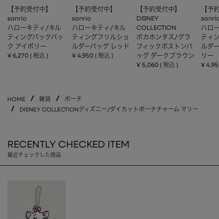
【予約受付中】
【予約受付中】
【予約受付中】
【予
sanrio
sanrio
DISNEY
sanri
ハローキティ/キル
ハローキティ/キル
COLLECTION
ハロー
ティングバックパッ
ティングフリルショ
ポカホンタス/グラ
ティ
ク アイボリー
ルダーバッグ レッド
フィックボストンバ
ルダー
¥
6,270
¥
4,950
ッグ ダークブラウン
リー
税込
税込
¥
5,060
¥
4,9
税込
HOME
雑貨
ポーチ
DISNEY COLLECTIONディズニー/ダイカットポーチチャーム マリー
RECENTLY CHECKED ITEM
最近チェックした商品