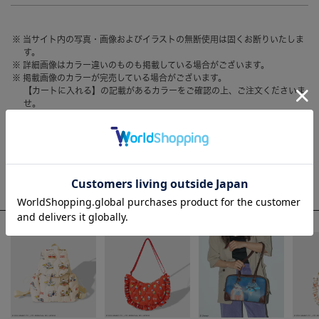
HAIR ACCESSORY
ヘアアクセサリー
当サイト内の写真・画像およびイラストの無断使用は固くお断りいたしま
OTHER
その他
す。
詳細画像はカラー違いのものも掲載している場合がございます。
SALE
セール
掲載画像のカラーが完売している場合がございます。
【カートに入れる】の記載があるカラーをご確認の上、ご注文くださいま
ALL
すべて
せ。
お客様のモニター環境によって、画像の色が実物と異なって見える場合が
BAG
バッグ
ございます。
FASHION
ファッション
WEEKLY RANKING
GOODS
雑貨
ACCOMMODE人気のアイテム
MOBILE
モバイル
ACCESSORY
アクセサリー