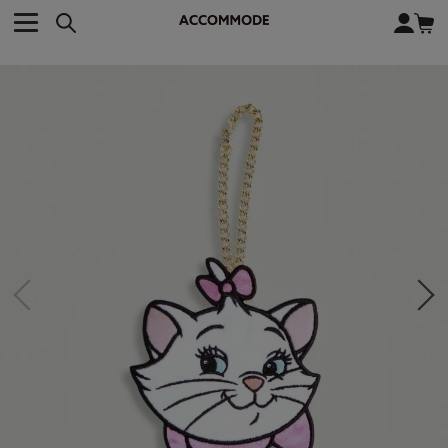
CATEGORY カテゴリー
BRAND ブランド
close
検索条件を変更した際は、必ず下の「商品検索」ボタンを押して
ACCOMMODE
アコモデ
ください。
BAG
バッグ
DISNEY
ディズニー
ALL
すべて
商品検索
COLLABORATION
コラボレーション
TOTE
トートバッグ
KEYWORD
SHOULDER
ショルダーバッグ
BASKET
カゴバッグ
BACKPACK
バックパック
オススメキーワード
ポカホンタス
ミーコ
パーシー
ジョンスミス
ECO BAG
エコバッグ
キティ
サンリオ
ダイカット
ポーチ
チャーム
OTHER
その他
DISNEY
トート
FASHION
ファッション
ALL
すべて
CATEGORY