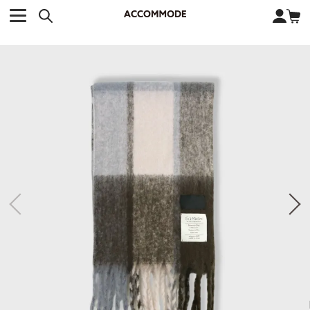
CATEGORY カテゴリー
BRAND ブランド
close
検索条件を変更した際は、必ず下の「商品検索」ボタンを押して
ACCOMMODE
アコモデ
ください。
BAG
バッグ
DISNEY
ディズニー
ALL
すべて
商品検索
COLLABORATION
コラボレーション
TOTE
トートバッグ
KEYWORD
SHOULDER
ショルダーバッグ
BASKET
カゴバッグ
BACKPACK
バックパック
オススメキーワード
ポカホンタス
ミーコ
パーシー
ジョンスミス
ECO BAG
エコバッグ
キティ
サンリオ
ダイカット
ポーチ
チャーム
OTHER
その他
DISNEY
トート
FASHION
ファッション
ALL
すべて
CATEGORY