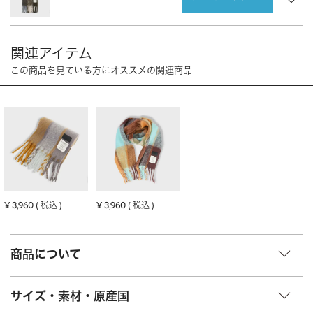
CHARM
キーホルダー・チャーム
OUTDOOR
アウトドア
OTHER
その他
MOBILE
モバイル
ALL
すべて
I PHONE CASE
iPhoneケース
PC/TABLET
PC・タブレット
STRAP
ストラップ
¥
3,960
¥
3,960
税込
税込
OTHER
その他
ACCESSORY
アクセサリー
商品について
PIERCE
ピアス
サイズ・素材・原産国
EARRING
イヤリング