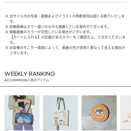
HAIR ACCESSORY
ヘアアクセサリー
当サイト内の写真・画像およびイラストの無断使用は固くお断りいたしま
OTHER
その他
す。
詳細画像はカラー違いのものも掲載している場合がございます。
SALE
セール
掲載画像のカラーが完売している場合がございます。
【カートに入れる】の記載があるカラーをご確認の上、ご注文くださいま
ALL
すべて
せ。
お客様のモニター環境によって、画像の色が実物と異なって見える場合が
BAG
バッグ
ございます。
FASHION
ファッション
WEEKLY RANKING
GOODS
雑貨
ACCOMMODE人気のアイテム
MOBILE
モバイル
ACCESSORY
アクセサリー