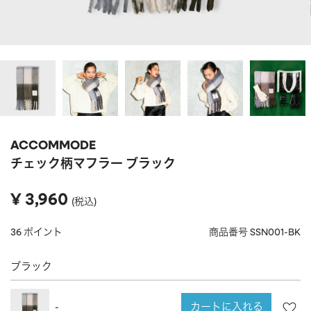
APPAREL
アパレル
CAP/HAT
帽子
BRAND
SHOES/SOCKS
シューズ・ソックス
RAIN GOODS
レイングッズ
GOODS
雑貨
PRICE
ACCOMMODE
ALL
すべて
～
チェック柄マフラー ブラック
POUCH
ポーチ
在庫のある商品のみ表示
¥
3,960
税込
WALLET
財布
PASS CASE
パスケース
36
ポイント
商品番号
SSN001-BK
TABLEWARE
テーブルウェア
ブラック
HOME
ホーム
カートに入れる
-