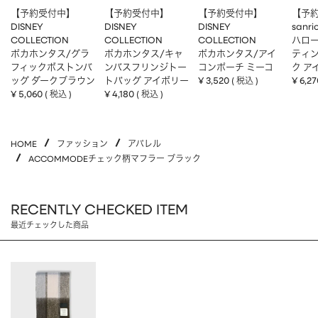
【予約受付中】
【予約受付中】
【予約受付中】
【予
DISNEY
DISNEY
DISNEY
sanri
COLLECTION
COLLECTION
COLLECTION
ハロー
ポカホンタス/グラ
ポカホンタス/キャ
ポカホンタス/アイ
ティ
フィックボストンバ
ンバスフリンジトー
コンポーチ ミーコ
ク ア
ッグ ダークブラウン
トバッグ アイボリー
¥
3,520
¥
6,27
税込
¥
5,060
¥
4,180
税込
税込
HOME
ファッション
アパレル
ACCOMMODEチェック柄マフラー ブラック
RECENTLY CHECKED ITEM
最近チェックした商品