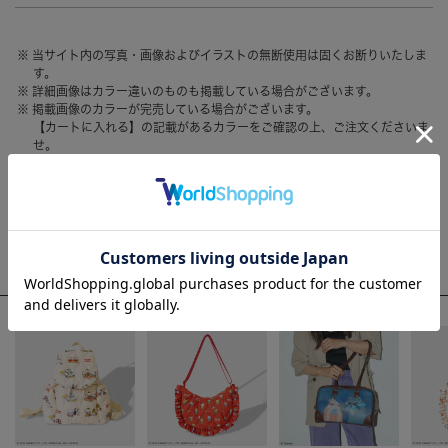
HAIR ACCESSORY
ヘアアクセサリー
当サイト内の写真・画像およびイラストの無断使用は固くお断りいたしま
OTHER
その他
す。
詳細画像はカラー違いのものも掲載している場合がございます。
SALE
セール
掲載画像のカラーが完売している場合がございます。
【カートに入れる】の記載があるカラーをご確認の上、ご注文くださいま
ALL
すべて
せ。
お客様のモニター環境によって、画像の色が実物と異なって見える場合が
BAG
バッグ
ございます。
FASHION
ファッション
WEEKLY RANKING
GOODS
雑貨
ACCOMMODE人気のアイテム
MOBILE
モバイル
ACCESSORY
アクセサリー