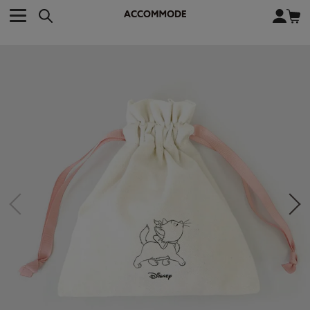
CATEGORY カテゴリー
BRAND ブランド
close
検索条件を変更した際は、必ず下の「商品検索」ボタンを押して
ACCOMMODE
アコモデ
ください。
BAG
バッグ
DISNEY
ディズニー
ALL
すべて
商品検索
COLLABORATION
コラボレーション
TOTE
トートバッグ
KEYWORD
SHOULDER
ショルダーバッグ
BASKET
カゴバッグ
BACKPACK
バックパック
オススメキーワード
ポカホンタス
ミーコ
パーシー
ジョンスミス
ECO BAG
エコバッグ
キティ
サンリオ
ダイカット
ポーチ
チャーム
OTHER
その他
DISNEY
トート
FASHION
ファッション
ALL
すべて
CATEGORY