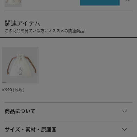
CHARM
キーホルダー・チャーム
OUTDOOR
アウトドア
OTHER
その他
MOBILE
モバイル
ALL
すべて
I PHONE CASE
iPhoneケース
PC/TABLET
PC・タブレット
STRAP
ストラップ
¥
990
税込
OTHER
その他
ACCESSORY
アクセサリー
商品について
PIERCE
ピアス
サイズ・素材・原産国
EARRING
イヤリング