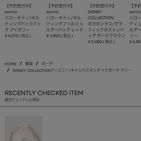
【予約受付中】
【予約受付中】
【予約受付中】
【予
sanrio
sanrio
DISNEY
sanri
ハローキティ/キル
ハローキティ/キル
COLLECTION
ハロー
ティングバックパッ
ティングフリルショ
ポカホンタス/グラ
ティ
ク アイボリー
ルダーバッグ レッド
フィックボストンバ
ルダー
¥
6,270
¥
4,950
ッグ ダークブラウン
リー
税込
税込
¥
5,060
¥
4,9
税込
HOME
雑貨
ポーチ
DISNEY COLLECTIONディズニー/キャンバスキンチャクポーチ マリー
RECENTLY CHECKED ITEM
最近チェックした商品