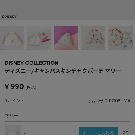
APPAREL
アパレル
CAP/HAT
帽子
BRAND
SHOES/SOCKS
シューズ・ソックス
RAIN GOODS
レイングッズ
GOODS
雑貨
PRICE
DISNEY COLLECTION
ALL
すべて
～
ディズニー/キャンバスキンチャクポーチ マリー
POUCH
ポーチ
在庫のある商品のみ表示
¥
990
税込
WALLET
財布
PASS CASE
パスケース
9
ポイント
商品番号
D-RG051-MA
TABLEWARE
テーブルウェア
マリー
HOME
ホーム
カートに入れる
-