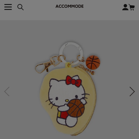
CATEGORY カテゴリー
BRAND ブランド
close
検索条件を変更した際は、必ず下の「商品検索」ボタンを押して
ACCOMMODE
アコモデ
ください。
BAG
バッグ
DISNEY
ディズニー
ALL
すべて
商品検索
COLLABORATION
コラボレーション
TOTE
トートバッグ
KEYWORD
SHOULDER
ショルダーバッグ
BASKET
カゴバッグ
BACKPACK
バックパック
オススメキーワード
ポカホンタス
ミーコ
パーシー
ジョンスミス
ECO BAG
エコバッグ
キティ
サンリオ
ダイカット
ポーチ
チャーム
OTHER
その他
DISNEY
トート
FASHION
ファッション
ALL
すべて
CATEGORY