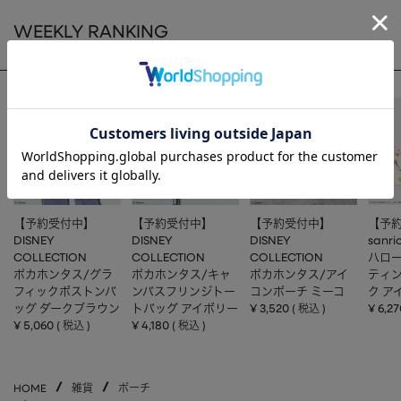
HAIR ACCESSORY
ヘアアクセサリー
WEEKLY RANKING
ACCOMMODE人気のアイテム
OTHER
その他
SALE
セール
ALL
すべて
BAG
バッグ
FASHION
ファッション
【予約受付中】
【予約受付中】
【予約受付中】
【予
GOODS
雑貨
DISNEY
DISNEY
DISNEY
sanri
COLLECTION
COLLECTION
COLLECTION
ハロー
MOBILE
モバイル
ポカホンタス/グラ
ポカホンタス/キャ
ポカホンタス/アイ
ティ
フィックボストンバ
ンバスフリンジトー
コンポーチ ミーコ
ク ア
ACCESSORY
アクセサリー
ッグ ダークブラウン
トバッグ アイボリー
¥
3,520
¥
6,27
税込
¥
5,060
¥
4,180
税込
税込
HOME
雑貨
ポーチ