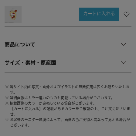
CHARM
キーホルダー・チャーム
カートに入れる
OUTDOOR
アウトドア
-
OTHER
その他
MOBILE
モバイル
商品について
ALL
すべて
I PHONE CASE
iPhoneケース
サイズ・素材・原産国
PC/TABLET
PC・タブレット
STRAP
ストラップ
当サイト内の写真・画像およびイラストの無断使用は固くお断りいたしま
す。
OTHER
その他
詳細画像はカラー違いのものも掲載している場合がございます。
掲載画像のカラーが完売している場合がございます。
ACCESSORY
アクセサリー
【カートに入れる】の記載があるカラーをご確認の上、ご注文くださいま
せ。
PIERCE
ピアス
お客様のモニター環境によって、画像の色が実物と異なって見える場合が
ございます。
EARRING
イヤリング