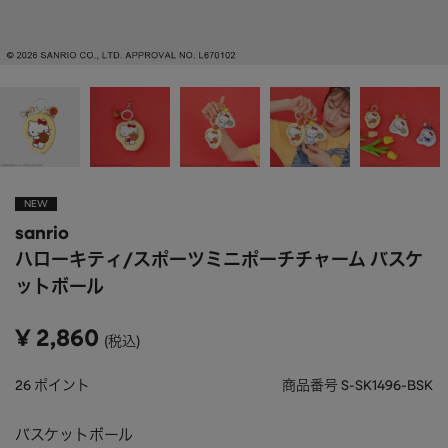
APPAREL
アパレル
CAP/HAT
帽子
BRAND
SHOES/SOCKS
シューズ・ソックス
RAIN GOODS
レイングッズ
GOODS
雑貨
PRICE
NEW
ALL
すべて
sanrio
～
POUCH
ポーチ
ハローキティ/スポーツミニポーチチャーム バスケ
在庫のある商品のみ表示
ットボール
WALLET
財布
PASS CASE
パスケース
¥
2,860
税込
TABLEWARE
テーブルウェア
26
ポイント
商品番号
S-SK1496-BSK
HOME
ホーム
バスケットボール