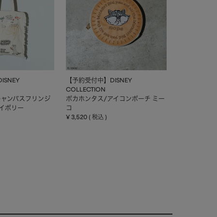
SNEY
【予約受付中】DISNEY
COLLECTION
キャンバスフリンジ
ポカホンタス/アイコンポーチ ミー
アイボリー
コ
¥
3,520
税込