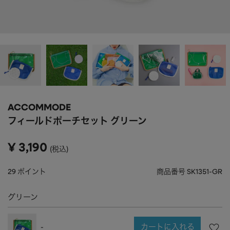
APPAREL
アパレル
CAP/HAT
帽子
BRAND
SHOES/SOCKS
シューズ・ソックス
RAIN GOODS
レイングッズ
GOODS
雑貨
PRICE
ACCOMMODE
ALL
すべて
～
フィールドポーチセット グリーン
POUCH
ポーチ
在庫のある商品のみ表示
¥
3,190
税込
WALLET
財布
PASS CASE
パスケース
29
ポイント
商品番号
SK1351-GR
TABLEWARE
テーブルウェア
グリーン
HOME
ホーム
カートに入れる
-