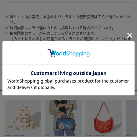
HAIR ACCESSORY
ヘアアクセサリー
当サイト内の写真・画像およびイラストの無断使用は固くお断りいたしま
OTHER
その他
す。
詳細画像はカラー違いのものも掲載している場合がございます。
SALE
セール
掲載画像のカラーが完売している場合がございます。
【カートに入れる】の記載があるカラーをご確認の上、ご注文くださいま
ALL
すべて
せ。
お客様のモニター環境によって、画像の色が実物と異なって見える場合が
BAG
バッグ
ございます。
FASHION
ファッション
WEEKLY RANKING
GOODS
雑貨
ACCOMMODE人気のアイテム
MOBILE
モバイル
ACCESSORY
アクセサリー