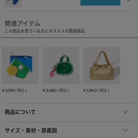
CHARM
キーホルダー・チャーム
OUTDOOR
アウトドア
OTHER
その他
MOBILE
モバイル
ALL
すべて
I PHONE CASE
iPhoneケース
PC/TABLET
PC・タブレット
STRAP
ストラップ
¥
3,190
¥
3,080
¥
5,940
税込
税込
税込
OTHER
その他
ACCESSORY
アクセサリー
商品について
PIERCE
ピアス
サイズ・素材・原産国
EARRING
イヤリング