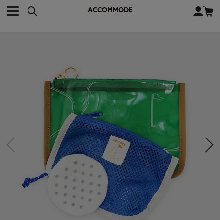
CATEGORY カテゴリー
BRAND ブランド
close
検索条件を変更した際は、必ず下の「商品検索」ボタンを押して
ACCOMMODE
アコモデ
ください。
BAG
バッグ
DISNEY
ディズニー
ALL
すべて
商品検索
COLLABORATION
コラボレーション
TOTE
トートバッグ
KEYWORD
SHOULDER
ショルダーバッグ
BASKET
カゴバッグ
BACKPACK
バックパック
オススメキーワード
ポカホンタス
ミーコ
パーシー
ジョンスミス
ECO BAG
エコバッグ
キティ
サンリオ
ダイカット
ポーチ
チャーム
OTHER
その他
DISNEY
トート
FASHION
ファッション
ALL
すべて
CATEGORY