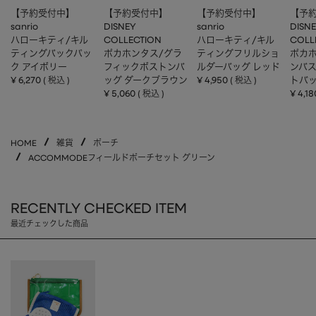
【予約受付中】
【予約受付中】
【予約受付中】
【予
sanrio
DISNEY
sanrio
DISN
ハローキティ/キル
COLLECTION
ハローキティ/キル
COLL
ティングバックパッ
ポカホンタス/グラ
ティングフリルショ
ポカホ
ク アイボリー
フィックボストンバ
ルダーバッグ レッド
ンバ
¥
6,270
ッグ ダークブラウン
¥
4,950
トバッ
税込
税込
¥
5,060
¥
4,18
税込
HOME
雑貨
ポーチ
ACCOMMODEフィールドポーチセット グリーン
RECENTLY CHECKED ITEM
最近チェックした商品