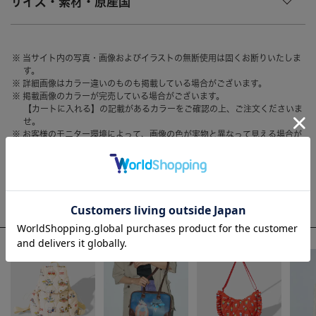
サイズ・素材・原産国
HAIR ACCESSORY
ヘアアクセサリー
OTHER
その他
当サイト内の写真・画像およびイラストの無断使用は固くお断りいたしま
す。
SALE
セール
詳細画像はカラー違いのものも掲載している場合がございます。
掲載画像のカラーが完売している場合がございます。
ALL
すべて
【カートに入れる】の記載があるカラーをご確認の上、ご注文くださいま
せ。
BAG
バッグ
お客様のモニター環境によって、画像の色が実物と異なって見える場合が
ございます。
FASHION
ファッション
GOODS
雑貨
WEEKLY RANKING
MOBILE
モバイル
ACCOMMODE人気のアイテム
ACCESSORY
アクセサリー