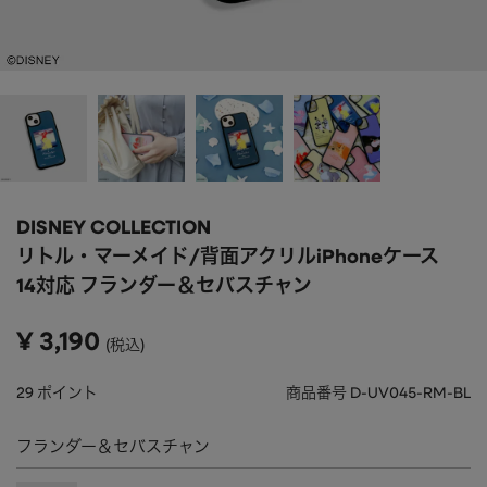
APPAREL
アパレル
CAP/HAT
帽子
BRAND
SHOES/SOCKS
シューズ・ソックス
RAIN GOODS
レイングッズ
GOODS
雑貨
PRICE
DISNEY COLLECTION
ALL
すべて
～
リトル・マーメイド/背面アクリルiPhoneケース
POUCH
ポーチ
14対応 フランダー＆セバスチャン
在庫のある商品のみ表示
WALLET
財布
¥
3,190
税込
PASS CASE
パスケース
29
ポイント
商品番号
D-UV045-RM-BL
TABLEWARE
テーブルウェア
フランダー＆セバスチャン
HOME
ホーム