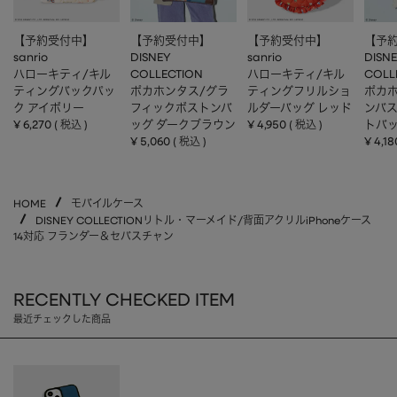
【予約受付中】
【予約受付中】
【予約受付中】
【予
sanrio
DISNEY
sanrio
DISN
ハローキティ/キル
COLLECTION
ハローキティ/キル
COLL
ティングバックパッ
ポカホンタス/グラ
ティングフリルショ
ポカホ
ク アイボリー
フィックボストンバ
ルダーバッグ レッド
ンバ
¥
6,270
ッグ ダークブラウン
¥
4,950
トバッ
税込
税込
¥
5,060
¥
4,18
税込
HOME
モバイルケース
DISNEY COLLECTIONリトル・マーメイド/背面アクリルiPhoneケース
14対応 フランダー＆セバスチャン
RECENTLY CHECKED ITEM
最近チェックした商品