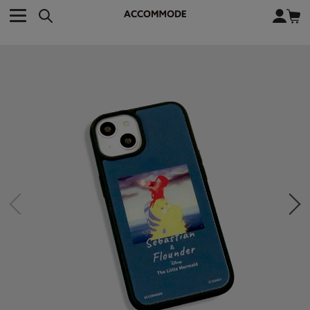
CATEGORY カテゴリー
BRAND ブランド
close
検索条件を変更した際は、必ず下の「商品検索」ボタンを押して
ACCOMMODE
アコモデ
ください。
BAG
バッグ
DISNEY
ディズニー
ALL
すべて
商品検索
COLLABORATION
コラボレーション
TOTE
トートバッグ
KEYWORD
SHOULDER
ショルダーバッグ
BASKET
カゴバッグ
BACKPACK
バックパック
オススメキーワード
ポカホンタス
ミーコ
パーシー
ジョンスミス
ECO BAG
エコバッグ
キティ
サンリオ
ダイカット
ポーチ
チャーム
OTHER
その他
DISNEY
トート
FASHION
ファッション
ALL
すべて
CATEGORY