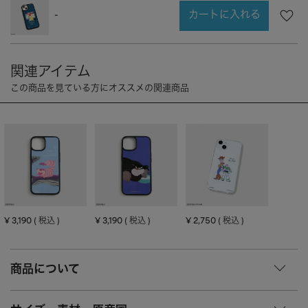
CHARM
キーホルダー・チャーム
カートに入れる
-
OUTDOOR
アウトドア
OTHER
その他
MOBILE
モバイル
ALL
すべて
I PHONE CASE
iPhoneケース
PC/TABLET
PC・タブレット
STRAP
ストラップ
OTHER
その他
¥
3,190
¥
3,190
¥
2,750
税込
税込
税込
ACCESSORY
アクセサリー
商品について
PIERCE
ピアス
EARRING
イヤリング