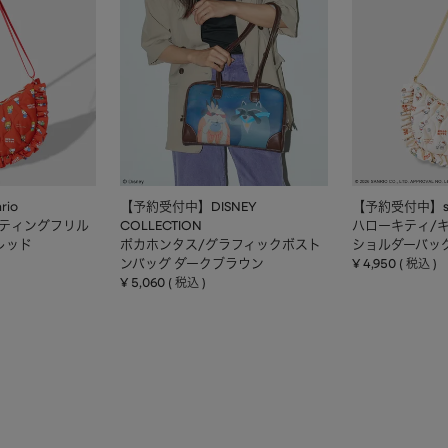
io
【予約受付中】DISNEY
【予約受付中】sa
ルティングフリル
COLLECTION
ハローキティ/
レッド
ポカホンタス/グラフィックボスト
ショルダーバッ
ンバッグ ダークブラウン
¥
4,950
税込
¥
5,060
税込