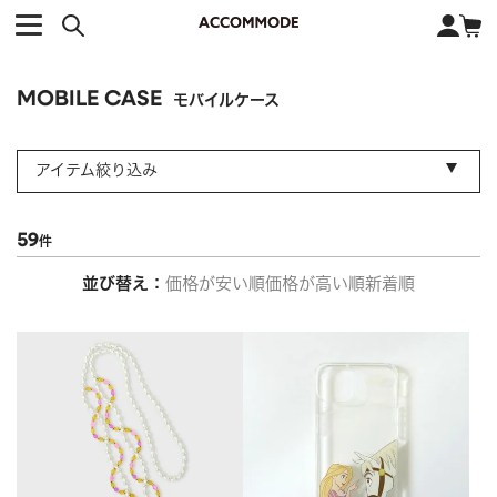
CATEGORY カテゴリー
BRAND ブランド
close
検索条件を変更した際は、必ず下の「商品検索」ボタンを押して
ACCOMMODE
アコモデ
ください。
BAG
バッグ
MOBILE CASE
モバイルケース
DISNEY
ディズニー
ALL
すべて
商品検索
COLLABORATION
コラボレーション
TOTE
アイテム絞り込み
トートバッグ
KEYWORD
SHOULDER
ショルダーバッグ
59
BASKET
カゴバッグ
並び替え
価格が安い順
価格が高い順
新着順
BACKPACK
バックパック
オススメキーワード
ポカホンタス
ミーコ
パーシー
ジョンスミス
ECO BAG
エコバッグ
キティ
サンリオ
ダイカット
ポーチ
チャーム
OTHER
その他
DISNEY
トート
FASHION
ファッション
ALL
すべて
CATEGORY