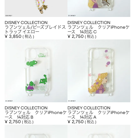
APPAREL
アパレル
CAP/HAT
帽子
DISNEY COLLECTION
DISNEY COLLECTION
ラプンツェル/ビーズブレイドス
ラプンツェル クリアiPhoneケ
BRAND
SHOES/SOCKS
シューズ・ソックス
トラップ イエロー
ース 14対応 C
¥
3,850
¥
2,750
税込
税込
RAIN GOODS
レイングッズ
GOODS
雑貨
PRICE
ALL
すべて
～
POUCH
ポーチ
在庫のある商品のみ表示
WALLET
財布
PASS CASE
パスケース
DISNEY COLLECTION
DISNEY COLLECTION
ラプンツェル クリアiPhoneケ
ラプンツェル クリアiPhoneケ
TABLEWARE
テーブルウェア
ース 14対応 B
ース 14対応 A
¥
2,750
¥
2,750
税込
税込
HOME
ホーム