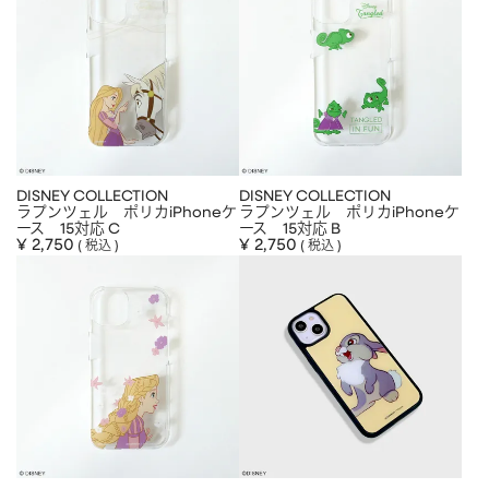
CHARM
キーホルダー・チャーム
OUTDOOR
アウトドア
OTHER
その他
MOBILE
モバイル
ALL
すべて
DISNEY COLLECTION
DISNEY COLLECTION
ラプンツェル ポリカiPhoneケ
ラプンツェル ポリカiPhoneケ
I PHONE CASE
iPhoneケース
ース 15対応 C
ース 15対応 B
¥
2,750
¥
2,750
税込
税込
PC/TABLET
PC・タブレット
STRAP
ストラップ
OTHER
その他
ACCESSORY
アクセサリー
PIERCE
ピアス
EARRING
イヤリング