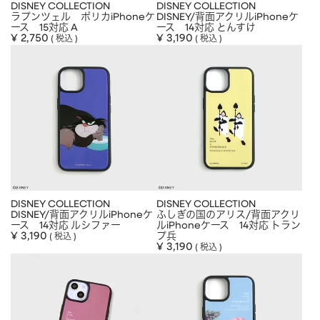
DISNEY COLLECTION
DISNEY COLLECTION
ラプンツェル ポリカiPhoneケ
DISNEY/背面アクリルiPhoneケ
HAIR ACCESSORY
ヘアアクセサリー
ース 15対応 A
ース 14対応 とんすけ
¥
2,750
¥
3,190
税込
税込
OTHER
その他
SALE
セール
ALL
すべて
BAG
バッグ
FASHION
ファッション
GOODS
雑貨
DISNEY COLLECTION
DISNEY COLLECTION
MOBILE
モバイル
DISNEY/背面アクリルiPhoneケ
ふしぎの国のアリス/背面アクリ
ース 14対応 ルシファー
ルiPhoneケース 14対応 トラン
¥
3,190
プ兵
税込
ACCESSORY
アクセサリー
¥
3,190
税込