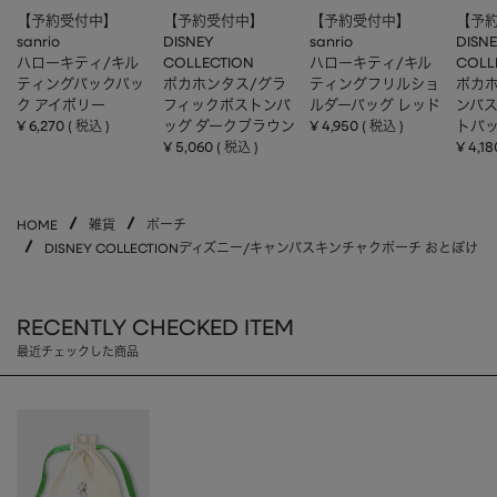
【予約受付中】
【予約受付中】
【予約受付中】
【予
sanrio
DISNEY
sanrio
DISN
ハローキティ/キル
COLLECTION
ハローキティ/キル
COLL
ティングバックパッ
ポカホンタス/グラ
ティングフリルショ
ポカホ
ク アイボリー
フィックボストンバ
ルダーバッグ レッド
ンバ
¥
6,270
ッグ ダークブラウン
¥
4,950
トバッ
税込
税込
¥
5,060
¥
4,18
税込
HOME
雑貨
ポーチ
DISNEY COLLECTIONディズニー/キャンバスキンチャクポーチ おとぼけ
RECENTLY CHECKED ITEM
最近チェックした商品