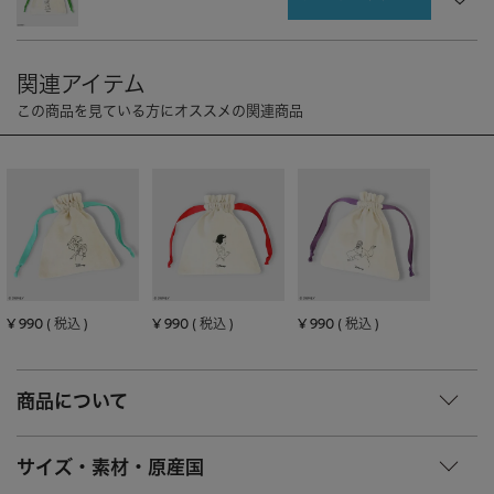
CHARM
キーホルダー・チャーム
OUTDOOR
アウトドア
OTHER
その他
MOBILE
モバイル
ALL
すべて
I PHONE CASE
iPhoneケース
PC/TABLET
PC・タブレット
STRAP
ストラップ
¥
990
¥
990
¥
990
税込
税込
税込
OTHER
その他
ACCESSORY
アクセサリー
商品について
PIERCE
ピアス
サイズ・素材・原産国
EARRING
イヤリング