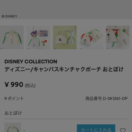
APPAREL
アパレル
CAP/HAT
帽子
BRAND
SHOES/SOCKS
シューズ・ソックス
RAIN GOODS
レイングッズ
GOODS
雑貨
PRICE
DISNEY COLLECTION
ALL
すべて
～
ディズニー/キャンバスキンチャクポーチ おとぼけ
POUCH
ポーチ
在庫のある商品のみ表示
¥
990
税込
WALLET
財布
PASS CASE
パスケース
9
ポイント
商品番号
D-SK1261-DP
TABLEWARE
テーブルウェア
おとぼけ
HOME
ホーム
カートに入れる
-