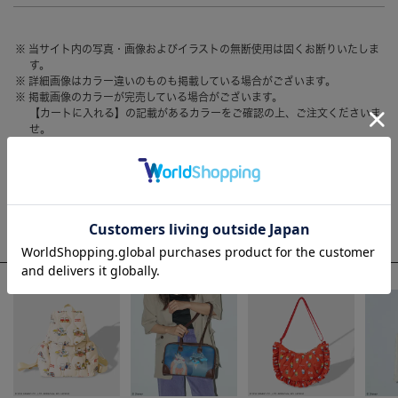
HAIR ACCESSORY
ヘアアクセサリー
当サイト内の写真・画像およびイラストの無断使用は固くお断りいたしま
OTHER
その他
す。
詳細画像はカラー違いのものも掲載している場合がございます。
SALE
セール
掲載画像のカラーが完売している場合がございます。
【カートに入れる】の記載があるカラーをご確認の上、ご注文くださいま
ALL
すべて
せ。
お客様のモニター環境によって、画像の色が実物と異なって見える場合が
BAG
バッグ
ございます。
FASHION
ファッション
WEEKLY RANKING
GOODS
雑貨
ACCOMMODE人気のアイテム
MOBILE
モバイル
ACCESSORY
アクセサリー