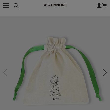
CATEGORY カテゴリー
BRAND ブランド
close
検索条件を変更した際は、必ず下の「商品検索」ボタンを押して
ACCOMMODE
アコモデ
ください。
BAG
バッグ
DISNEY
ディズニー
ALL
すべて
商品検索
COLLABORATION
コラボレーション
TOTE
トートバッグ
KEYWORD
SHOULDER
ショルダーバッグ
BASKET
カゴバッグ
BACKPACK
バックパック
オススメキーワード
ポカホンタス
ミーコ
パーシー
ジョンスミス
ECO BAG
エコバッグ
キティ
サンリオ
ダイカット
ポーチ
チャーム
OTHER
その他
DISNEY
トート
FASHION
ファッション
ALL
すべて
CATEGORY