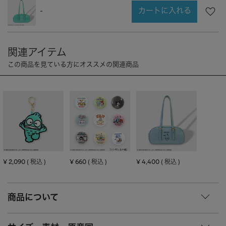
CHARM
キーホルダー・チャーム
カートに入れる
-
OUTDOOR
アウトドア
OTHER
その他
MOBILE
モバイル
ALL
すべて
I PHONE CASE
iPhoneケース
PC/TABLET
PC・タブレット
STRAP
ストラップ
OTHER
その他
¥
2,090
¥
660
¥
4,400
税込
税込
税込
ACCESSORY
アクセサリー
商品について
PIERCE
ピアス
EARRING
イヤリング