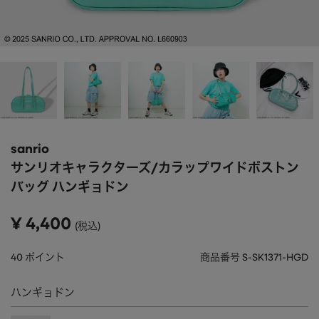
APPAREL
アパレル
CAP/HAT
帽子
BRAND
SHOES/SOCKS
シューズ・ソックス
RAIN GOODS
レイングッズ
GOODS
雑貨
PRICE
sanrio
ALL
すべて
～
サンリオキャラクターズ/カラップワイドボストン
POUCH
ポーチ
バッグ ハンギョドン
在庫のある商品のみ表示
WALLET
財布
¥
4,400
税込
PASS CASE
パスケース
40
ポイント
商品番号
S-SK1371-HGD
TABLEWARE
テーブルウェア
ハンギョドン
HOME
ホーム