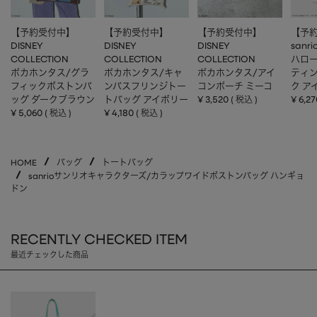
【予約受付中】
【予約受付中】
【予約受付中】
【予
DISNEY
DISNEY
DISNEY
sanri
COLLECTION
COLLECTION
COLLECTION
ハロー
ポカホンタス/グラ
ポカホンタス/キャ
ポカホンタス/アイ
ティ
フィックボストンバ
ンバスフリンジトー
コンポーチ ミーコ
ク ア
ッグ ダークブラウン
トバッグ アイボリー
¥
3,520
¥
6,27
税込
¥
5,060
¥
4,180
税込
税込
HOME
バッグ
トートバッグ
sanrioサンリオキャラクターズ/カラップワイドボストンバッグ ハンギョ
ドン
RECENTLY CHECKED ITEM
最近チェックした商品