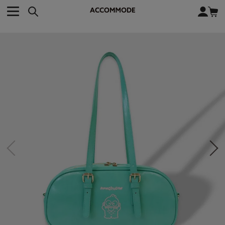
CATEGORY カテゴリー
BRAND ブランド
close
検索条件を変更した際は、必ず下の「商品検索」ボタンを押して
ACCOMMODE
アコモデ
ください。
BAG
バッグ
DISNEY
ディズニー
ALL
すべて
商品検索
COLLABORATION
コラボレーション
TOTE
トートバッグ
KEYWORD
SHOULDER
ショルダーバッグ
BASKET
カゴバッグ
BACKPACK
バックパック
オススメキーワード
ポカホンタス
ミーコ
パーシー
ジョンスミス
ECO BAG
エコバッグ
キティ
サンリオ
ダイカット
ポーチ
チャーム
OTHER
その他
DISNEY
トート
FASHION
ファッション
ALL
すべて
CATEGORY