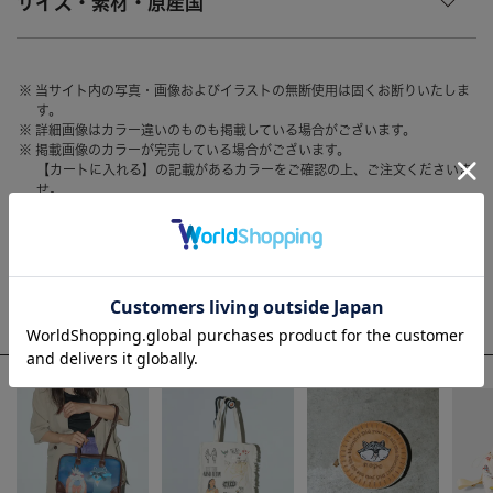
サイズ・素材・原産国
HAIR ACCESSORY
ヘアアクセサリー
OTHER
その他
当サイト内の写真・画像およびイラストの無断使用は固くお断りいたしま
す。
SALE
セール
詳細画像はカラー違いのものも掲載している場合がございます。
掲載画像のカラーが完売している場合がございます。
ALL
すべて
【カートに入れる】の記載があるカラーをご確認の上、ご注文くださいま
せ。
BAG
バッグ
お客様のモニター環境によって、画像の色が実物と異なって見える場合が
ございます。
FASHION
ファッション
GOODS
雑貨
WEEKLY RANKING
MOBILE
モバイル
ACCOMMODE人気のアイテム
ACCESSORY
アクセサリー