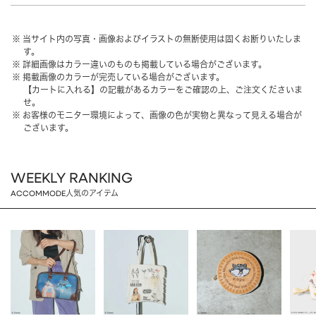
HAIR ACCESSORY
ヘアアクセサリー
当サイト内の写真・画像およびイラストの無断使用は固くお断りいたしま
OTHER
その他
す。
詳細画像はカラー違いのものも掲載している場合がございます。
SALE
セール
掲載画像のカラーが完売している場合がございます。
【カートに入れる】の記載があるカラーをご確認の上、ご注文くださいま
ALL
すべて
せ。
お客様のモニター環境によって、画像の色が実物と異なって見える場合が
BAG
バッグ
ございます。
FASHION
ファッション
WEEKLY RANKING
GOODS
雑貨
ACCOMMODE人気のアイテム
MOBILE
モバイル
ACCESSORY
アクセサリー