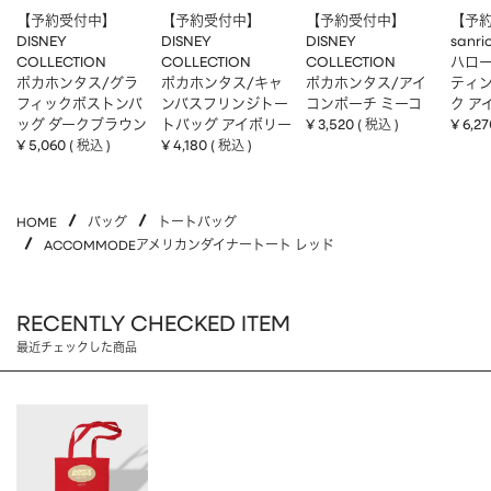
【予約受付中】
【予約受付中】
【予約受付中】
【予
DISNEY
DISNEY
DISNEY
sanri
COLLECTION
COLLECTION
COLLECTION
ハロー
ポカホンタス/グラ
ポカホンタス/キャ
ポカホンタス/アイ
ティ
フィックボストンバ
ンバスフリンジトー
コンポーチ ミーコ
ク ア
ッグ ダークブラウン
トバッグ アイボリー
¥
3,520
¥
6,27
税込
¥
5,060
¥
4,180
税込
税込
HOME
バッグ
トートバッグ
ACCOMMODEアメリカンダイナートート レッド
RECENTLY CHECKED ITEM
最近チェックした商品