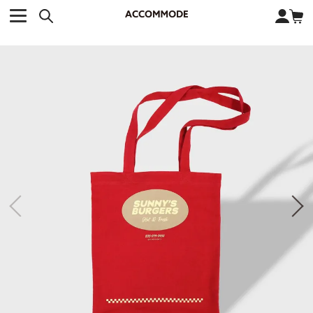
CATEGORY カテゴリー
BRAND ブランド
close
検索条件を変更した際は、必ず下の「商品検索」ボタンを押して
ACCOMMODE
アコモデ
ください。
BAG
バッグ
DISNEY
ディズニー
ALL
すべて
商品検索
COLLABORATION
コラボレーション
TOTE
トートバッグ
KEYWORD
SHOULDER
ショルダーバッグ
BASKET
カゴバッグ
BACKPACK
バックパック
オススメキーワード
ポカホンタス
ミーコ
パーシー
ジョンスミス
ECO BAG
エコバッグ
キティ
サンリオ
ダイカット
ポーチ
チャーム
OTHER
その他
DISNEY
トート
FASHION
ファッション
ALL
すべて
CATEGORY