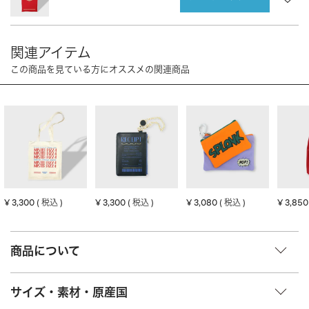
CHARM
キーホルダー・チャーム
OUTDOOR
アウトドア
OTHER
その他
MOBILE
モバイル
ALL
すべて
I PHONE CASE
iPhoneケース
PC/TABLET
PC・タブレット
STRAP
ストラップ
¥
3,300
¥
3,300
¥
3,080
¥
3,850
税込
税込
税込
OTHER
その他
ACCESSORY
アクセサリー
商品について
PIERCE
ピアス
サイズ・素材・原産国
EARRING
イヤリング