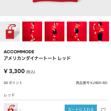
APPAREL
アパレル
CAP/HAT
帽子
BRAND
SHOES/SOCKS
シューズ・ソックス
RAIN GOODS
レイングッズ
GOODS
雑貨
PRICE
ACCOMMODE
ALL
すべて
～
アメリカンダイナートート レッド
POUCH
ポーチ
在庫のある商品のみ表示
¥
3,300
税込
WALLET
財布
PASS CASE
パスケース
30
ポイント
商品番号
KJ1831-RD
TABLEWARE
テーブルウェア
レッド
HOME
ホーム
カートに入れる
-