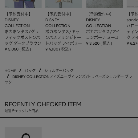
【予約受付中】
【予約受付中】
【予約受付中】
【予
DISNEY
DISNEY
DISNEY
sanri
COLLECTION
COLLECTION
COLLECTION
ハロー
ポカホンタス/グラ
ポカホンタス/キャ
ポカホンタス/アイ
ティ
フィックボストンバ
ンバスフリンジトー
コンポーチ ミーコ
ク ア
ッグ ダークブラウン
トバッグ アイボリー
¥
3,520
¥
6,27
税込
¥
5,060
¥
4,180
税込
税込
HOME
バッグ
ショルダーバッグ
DISNEY COLLECTIONディズニーヴィランズ/トラペーズショルダー ブラ
ック
RECENTLY CHECKED ITEM
最近チェックした商品