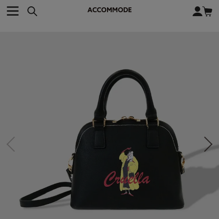
CATEGORY カテゴリー
BRAND ブランド
close
検索条件を変更した際は、必ず下の「商品検索」ボタンを押して
ACCOMMODE
アコモデ
ください。
BAG
バッグ
DISNEY
ディズニー
ALL
すべて
商品検索
COLLABORATION
コラボレーション
TOTE
トートバッグ
KEYWORD
SHOULDER
ショルダーバッグ
BASKET
カゴバッグ
BACKPACK
バックパック
オススメキーワード
ポカホンタス
ミーコ
パーシー
ジョンスミス
ECO BAG
エコバッグ
キティ
サンリオ
ダイカット
ポーチ
チャーム
OTHER
その他
DISNEY
トート
FASHION
ファッション
ALL
すべて
CATEGORY