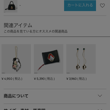
CHARM
キーホルダー・チャーム
カートに入れる
-
OUTDOOR
アウトドア
OTHER
その他
MOBILE
モバイル
ALL
すべて
I PHONE CASE
iPhoneケース
PC/TABLET
PC・タブレット
STRAP
ストラップ
OTHER
その他
¥
4,950
¥
5,390
¥
3,960
税込
税込
税込
ACCESSORY
アクセサリー
商品について
PIERCE
ピアス
EARRING
イヤリング