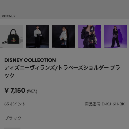
APPAREL
アパレル
CAP/HAT
帽子
BRAND
SHOES/SOCKS
シューズ・ソックス
RAIN GOODS
レイングッズ
GOODS
雑貨
PRICE
DISNEY COLLECTION
ALL
すべて
～
ディズニーヴィランズ/トラペーズショルダー ブラ
POUCH
ポーチ
ック
在庫のある商品のみ表示
WALLET
財布
¥
7,150
税込
PASS CASE
パスケース
65
ポイント
商品番号
D-KJ1611-BK
TABLEWARE
テーブルウェア
ブラック
HOME
ホーム