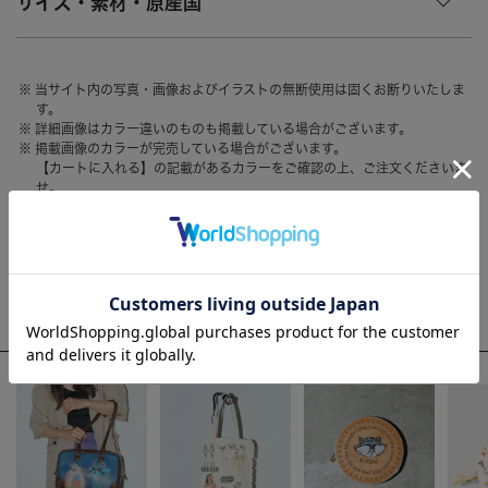
サイズ・素材・原産国
HAIR ACCESSORY
ヘアアクセサリー
OTHER
その他
当サイト内の写真・画像およびイラストの無断使用は固くお断りいたしま
す。
SALE
セール
詳細画像はカラー違いのものも掲載している場合がございます。
掲載画像のカラーが完売している場合がございます。
ALL
すべて
【カートに入れる】の記載があるカラーをご確認の上、ご注文くださいま
せ。
BAG
バッグ
お客様のモニター環境によって、画像の色が実物と異なって見える場合が
ございます。
FASHION
ファッション
GOODS
雑貨
WEEKLY RANKING
MOBILE
モバイル
ACCOMMODE人気のアイテム
ACCESSORY
アクセサリー