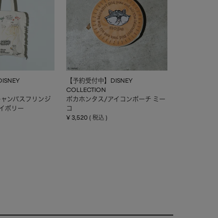
SNEY
【予約受付中】DISNEY
COLLECTION
キャンバスフリンジ
ポカホンタス/アイコンポーチ ミー
アイボリー
コ
¥
3,520
税込